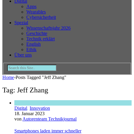
Digital
Apps
Wearables
Cybersicherheit
Spezial
Wissenschaftsjahr 2026
Geschichte
Technik erklärt
English
Ethik
Über uns
Home
›
Posts Tagged "Jeff Zhang"
Tag: Jeff Zhang
Digital
,
Innovation
18. Januar 2023
von
Autorenteam Technikjournal
Smartphones laden immer schneller