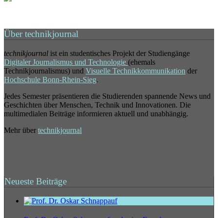
Über technikjournal
technikjournal
ist ein studentisches Projekt der Studiengänge
Digitaler Journalismus und Technologie
(ehemals
Technikjournalismus) und
Visuelle Technikkommunikation
der
Hochschule Bonn-Rhein-Sieg
.
Jedes Semester präsentieren die Studierenden spannende News und
Geschichten über Menschen, Technik und Innovationen. Die
multimedialen Beiträge informieren aktuell und unabhängig.
Mehr über
technikjournal
Neueste Beiträge