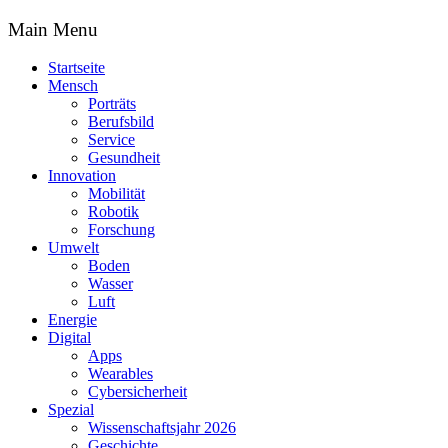
Main Menu
Startseite
Mensch
Porträts
Berufsbild
Service
Gesundheit
Innovation
Mobilität
Robotik
Forschung
Umwelt
Boden
Wasser
Luft
Energie
Digital
Apps
Wearables
Cybersicherheit
Spezial
Wissenschaftsjahr 2026
Geschichte