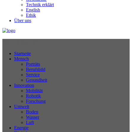
Technik erklärt
English
Ethik
Über uns
Technikjournal
Startseite
Mensch
Porträts
Berufsbild
Service
Gesundheit
Innovation
Mobilität
Robotik
Forschung
Umwelt
Boden
Wasser
Luft
Energie