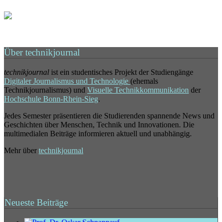
Über technikjournal
technikjournal
ist ein studentisches Projekt der Studiengänge
Digitaler Journalismus und Technologie
(ehemals
Technikjournalismus) und
Visuelle Technikkommunikation
der
Hochschule Bonn-Rhein-Sieg
.
Jedes Semester präsentieren die Studierenden spannende News und
Geschichten über Menschen, Technik und Innovationen. Die
multimedialen Beiträge informieren aktuell und unabhängig.
Mehr über
technikjournal
Neueste Beiträge