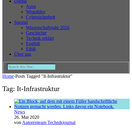
Digital
Apps
Wearables
Cybersicherheit
Spezial
Wissenschaftsjahr 2026
Geschichte
Technik erklärt
English
Ethik
Über uns
Home
›
Posts Tagged "It-Infrastruktur"
Tag: It-Infrastruktur
News
26. Mai 2020
von
Autorenteam Technikjournal