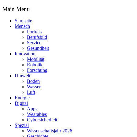
Main Menu
Startseite
Mensch
Porträts
Berufsbild
Service
Gesundheit
Innovation
Mobilität
Robotik
Forschung
Umwelt
Boden
Wasser
Luft
Energie
Digital
Apps
Wearables
Cybersicherheit
Spezial
Wissenschaftsjahr 2026
Geschichte