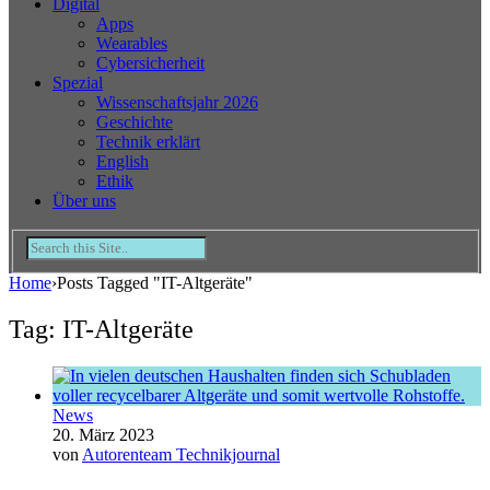
Digital
Apps
Wearables
Cybersicherheit
Spezial
Wissenschaftsjahr 2026
Geschichte
Technik erklärt
English
Ethik
Über uns
Home
›
Posts Tagged "IT-Altgeräte"
Tag: IT-Altgeräte
News
20. März 2023
von
Autorenteam Technikjournal