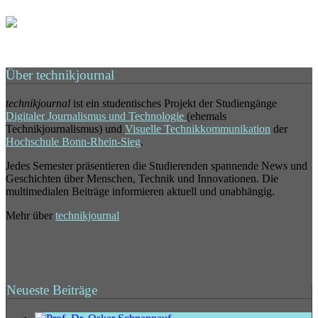
Über technikjournal
technikjournal
ist ein studentisches Projekt der Studiengänge
Digitaler Journalismus und Technologie
(ehemals
Technikjournalismus) und
Visuelle Technikkommunikation
der
Hochschule Bonn-Rhein-Sieg
.
Jedes Semester präsentieren die Studierenden spannende News und
Geschichten über Menschen, Technik und Innovationen. Die
multimedialen Beiträge informieren aktuell und unabhängig.
Mehr über
technikjournal
Neueste Beiträge