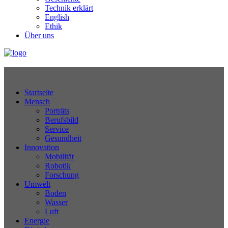
Technik erklärt
English
Ethik
Über uns
Technikjournal
Startseite
Mensch
Porträts
Berufsbild
Service
Gesundheit
Innovation
Mobilität
Robotik
Forschung
Umwelt
Boden
Wasser
Luft
Energie