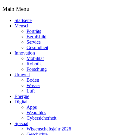
Main Menu
Startseite
Mensch
Porträts
Berufsbild
Service
Gesundheit
Innovation
Mobilität
Robotik
Forschung
Umwelt
Boden
Wasser
Luft
Energie
Digital
Apps
Wearables
Cybersicherheit
Spezial
Wissenschaftsjahr 2026
Geschichte