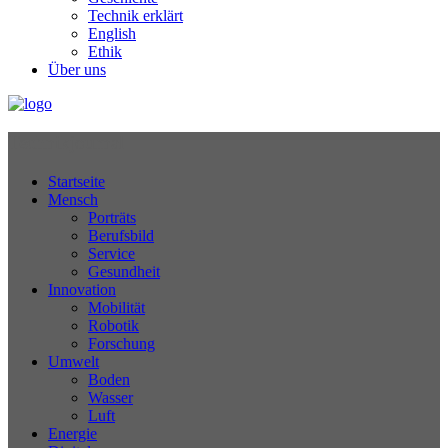
Technik erklärt
English
Ethik
Über uns
Technikjournal
Startseite
Mensch
Porträts
Berufsbild
Service
Gesundheit
Innovation
Mobilität
Robotik
Forschung
Umwelt
Boden
Wasser
Luft
Energie