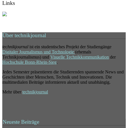
Links
Über technikjournal
technikjournal
ist ein studentisches Projekt der Studiengänge
Digitaler Journalismus und Technologie
(ehemals
Technikjournalismus) und
Visuelle Technikkommunikation
der
Hochschule Bonn-Rhein-Sieg
.
Jedes Semester präsentieren die Studierenden spannende News und
Geschichten über Menschen, Technik und Innovationen. Die
multimedialen Beiträge informieren aktuell und unabhängig.
Mehr über
technikjournal
Neueste Beiträge