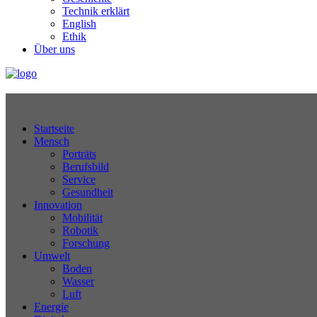
Technik erklärt
English
Ethik
Über uns
Technikjournal
Startseite
Mensch
Porträts
Berufsbild
Service
Gesundheit
Innovation
Mobilität
Robotik
Forschung
Umwelt
Boden
Wasser
Luft
Energie