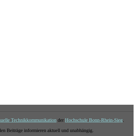
suelle Technikkommunikation
der
Hochschule Bonn-Rhein-Sieg
.
en Beiträge informieren aktuell und unabhängig.