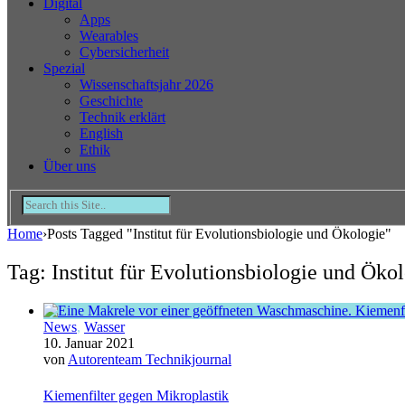
Digital
Apps
Wearables
Cybersicherheit
Spezial
Wissenschaftsjahr 2026
Geschichte
Technik erklärt
English
Ethik
Über uns
Home
›
Posts Tagged "Institut für Evolutionsbiologie und Ökologie"
Tag: Institut für Evolutionsbiologie und Öko
News
,
Wasser
10. Januar 2021
von
Autorenteam Technikjournal
Kiemenfilter gegen Mikroplastik