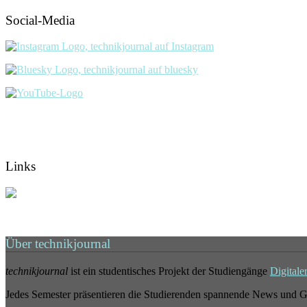
Social-Media
Links
Über technikjournal
technikjournal
ist ein studentisches Projekt der Studiengänge
Digitale
Jedes Semester präsentieren die Studierenden spannende News und G