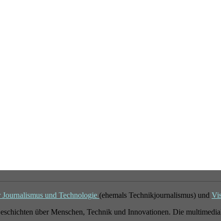
r Journalismus und Technologie
(ehemals Technikjournalismus) und
Vi
eschichten über Menschen, Technik und Innovationen. Die multimedial