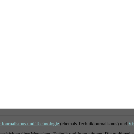
r Journalismus und Technologie
(ehemals Technikjournalismus) und
Vi
eschichten über Menschen, Technik und Innovationen. Die multimedial