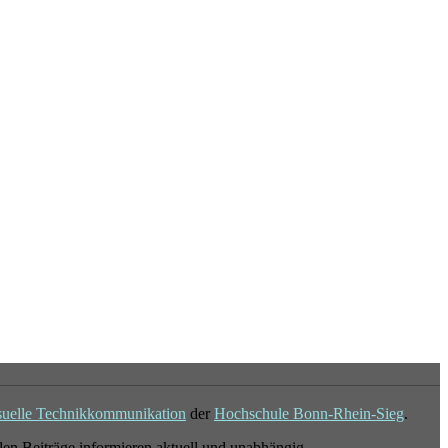
suelle Technikkommunikation
der
Hochschule Bonn-Rhein-Sieg
.
en Beiträge informieren aktuell und unabhängig.