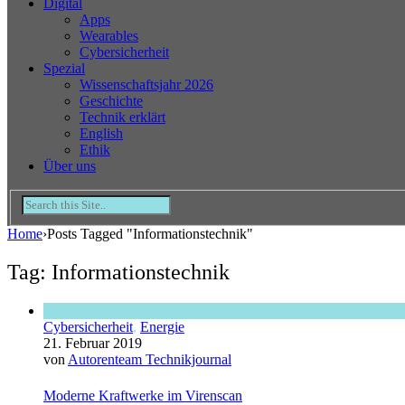
Digital
Apps
Wearables
Cybersicherheit
Spezial
Wissenschaftsjahr 2026
Geschichte
Technik erklärt
English
Ethik
Über uns
Home
›
Posts Tagged "Informationstechnik"
Tag: Informationstechnik
Cybersicherheit
,
Energie
21. Februar 2019
von
Autorenteam Technikjournal
Moderne Kraftwerke im Virenscan