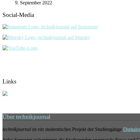
9. September 2022
Social-Media
Links
Über technikjournal
technikjournal
ist ein studentisches Projekt der Studiengänge
Digitale
Jedes Semester präsentieren die Studierenden spannende News und G