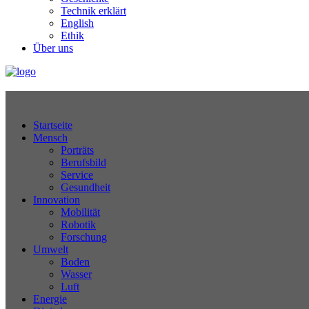
Technik erklärt
English
Ethik
Über uns
Technikjournal
Startseite
Mensch
Porträts
Berufsbild
Service
Gesundheit
Innovation
Mobilität
Robotik
Forschung
Umwelt
Boden
Wasser
Luft
Energie