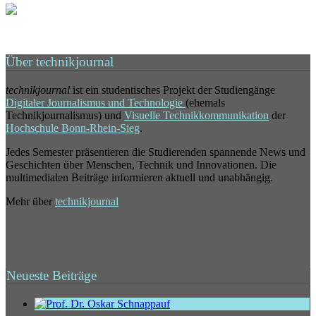
Über technikjournal
technikjournal
ist ein studentisches Projekt der Studiengänge
Digitaler Journalismus und Technologie
(ehemals
Technikjournalismus) und
Visuelle Technikkommunikation
der
Hochschule Bonn-Rhein-Sieg
.
Jedes Semester präsentieren die Studierenden spannende News und
Geschichten über Menschen, Technik und Innovationen. Die
multimedialen Beiträge informieren aktuell und unabhängig.
Mehr über
technikjournal
Neueste Beiträge