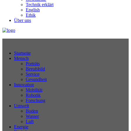
Technik erklärt
English
Ethik
Über uns
Technikjournal
Startseite
Mensch
Porträts
Berufsbild
Service
Gesundheit
Innovation
Mobilität
Robotik
Forschung
Umwelt
Boden
Wasser
Luft
Energie