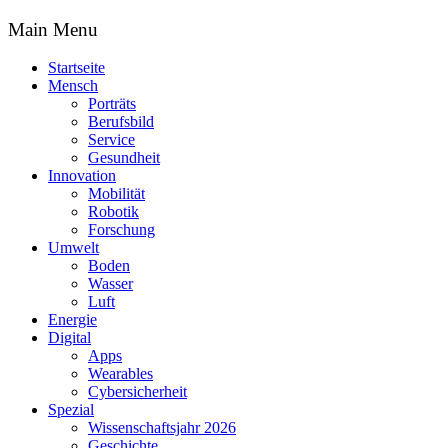
Main Menu
Startseite
Mensch
Porträts
Berufsbild
Service
Gesundheit
Innovation
Mobilität
Robotik
Forschung
Umwelt
Boden
Wasser
Luft
Energie
Digital
Apps
Wearables
Cybersicherheit
Spezial
Wissenschaftsjahr 2026
Geschichte