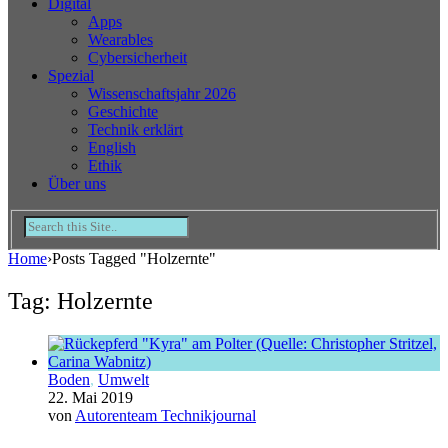
Digital
Apps
Wearables
Cybersicherheit
Spezial
Wissenschaftsjahr 2026
Geschichte
Technik erklärt
English
Ethik
Über uns
Home
›
Posts Tagged "Holzernte"
Tag: Holzernte
Boden
,
Umwelt
22. Mai 2019
von
Autorenteam Technikjournal