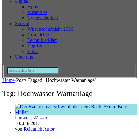
Digital
Apps
Wearables
Cybersicherheit
Spezial
Wissenschaftsjahr 2026
Geschichte
Technik erklärt
English
Ethik
Über uns
Home
›
Posts Tagged "Hochwasser-Warnanlage"
Tag: Hochwasser-Warnanlage
Umwelt
,
Wasser
10. Juli 2017
von
Relaunch Autor