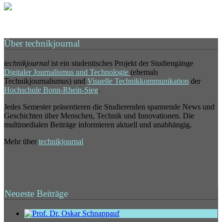
Über technikjournal
technikjournal
ist ein studentisches Projekt der Studiengänge
Digitaler Journalismus und Technologie
(ehemals
Technikjournalismus) und
Visuelle Technikkommunikation
der
Hochschule Bonn-Rhein-Sieg
.
Jedes Semester präsentieren die Studierenden spannende News und
Geschichten über Menschen, Technik und Innovationen. Die
multimedialen Beiträge informieren aktuell und unabhängig.
Mehr über
technikjournal
Neueste Beiträge