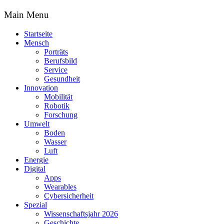
Main Menu
Startseite
Mensch
Porträts
Berufsbild
Service
Gesundheit
Innovation
Mobilität
Robotik
Forschung
Umwelt
Boden
Wasser
Luft
Energie
Digital
Apps
Wearables
Cybersicherheit
Spezial
Wissenschaftsjahr 2026
Geschichte