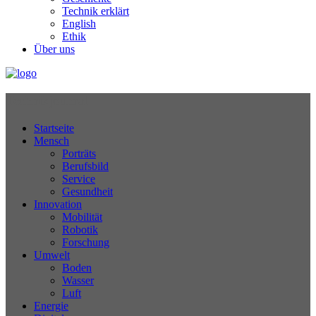
Technik erklärt
English
Ethik
Über uns
Technikjournal
Startseite
Mensch
Porträts
Berufsbild
Service
Gesundheit
Innovation
Mobilität
Robotik
Forschung
Umwelt
Boden
Wasser
Luft
Energie