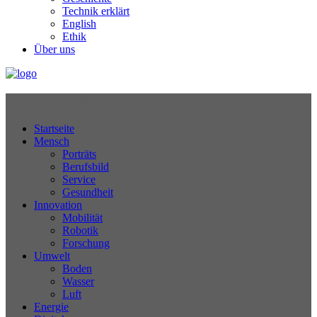
Technik erklärt
English
Ethik
Über uns
Technikjournal
Startseite
Mensch
Porträts
Berufsbild
Service
Gesundheit
Innovation
Mobilität
Robotik
Forschung
Umwelt
Boden
Wasser
Luft
Energie