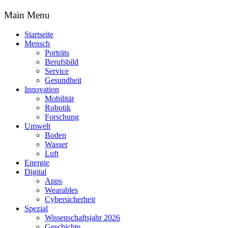
Main Menu
Startseite
Mensch
Porträts
Berufsbild
Service
Gesundheit
Innovation
Mobilität
Robotik
Forschung
Umwelt
Boden
Wasser
Luft
Energie
Digital
Apps
Wearables
Cybersicherheit
Spezial
Wissenschaftsjahr 2026
Geschichte