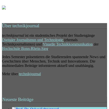
Über technikjournal
technikjournal
ist ein studentisches Projekt der Studiengänge
Digitaler Journalismus und Technologie
(ehemals
Technikjournalismus) und
Visuelle Technikkommunikation
der
Hochschule Bonn-Rhein-Sieg
.
Jedes Semester präsentieren die Studierenden spannende News und
Geschichten über Menschen, Technik und Innovationen. Die
multimedialen Beiträge informieren aktuell und unabhängig.
Mehr über
technikjournal
Neueste Beiträge