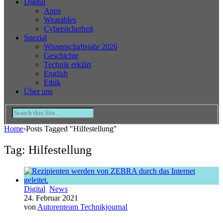
Digital
Apps
Wearables
Cybersicherheit
Spezial
Wissenschaftsjahr 2026
Geschichte
Technik erklärt
English
Ethik
Über uns
Home
›
Posts Tagged "Hilfestellung"
Tag: Hilfestellung
Digital
,
News
24. Februar 2021
von
Autorenteam Technikjournal