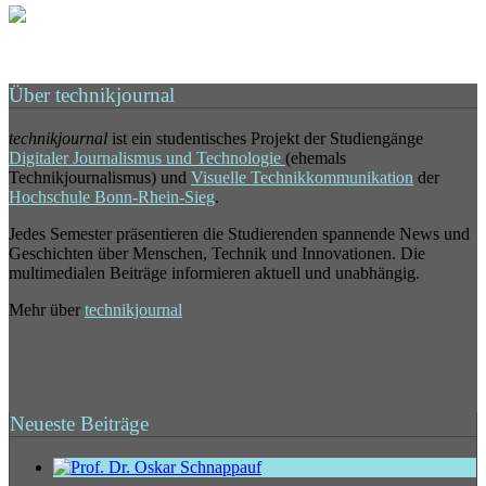
Über technikjournal
technikjournal
ist ein studentisches Projekt der Studiengänge
Digitaler Journalismus und Technologie
(ehemals
Technikjournalismus) und
Visuelle Technikkommunikation
der
Hochschule Bonn-Rhein-Sieg
.
Jedes Semester präsentieren die Studierenden spannende News und
Geschichten über Menschen, Technik und Innovationen. Die
multimedialen Beiträge informieren aktuell und unabhängig.
Mehr über
technikjournal
Neueste Beiträge