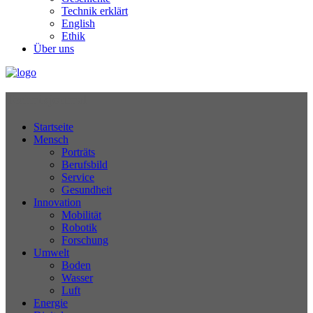
Technik erklärt
English
Ethik
Über uns
Technikjournal
Startseite
Mensch
Porträts
Berufsbild
Service
Gesundheit
Innovation
Mobilität
Robotik
Forschung
Umwelt
Boden
Wasser
Luft
Energie