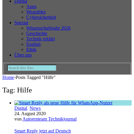
Digital
Apps
Wearables
Cybersicherheit
Spezial
Wissenschaftsjahr 2026
Geschichte
Technik erklärt
English
Ethik
Über uns
Home
›
Posts Tagged "Hilfe"
Tag: Hilfe
Digital
,
News
24. August 2020
von
Autorenteam Technikjournal
Smart Reply jetzt auf Deutsch