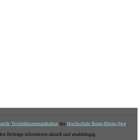
suelle Technikkommunikation
der
Hochschule Bonn-Rhein-Sieg
.
en Beiträge informieren aktuell und unabhängig.