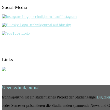
Social-Media
Links
Über technikjournal
technikjournal
ist ein studentisches Projekt der Studiengänge
Digitale
Jedes Semester präsentieren die Studierenden spannende News und G