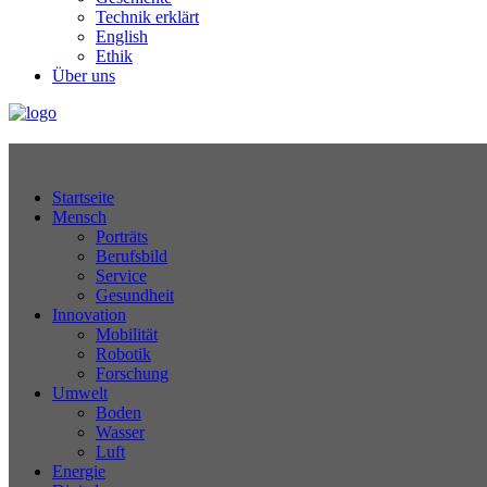
Technik erklärt
English
Ethik
Über uns
Technikjournal
Startseite
Mensch
Porträts
Berufsbild
Service
Gesundheit
Innovation
Mobilität
Robotik
Forschung
Umwelt
Boden
Wasser
Luft
Energie