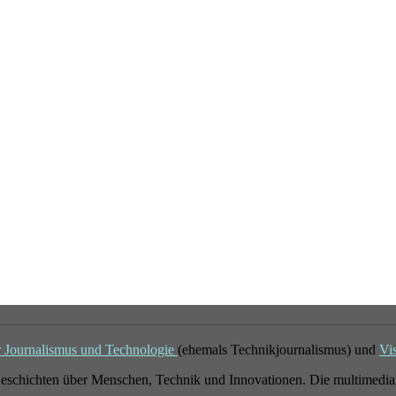
r Journalismus und Technologie
(ehemals Technikjournalismus) und
Vi
eschichten über Menschen, Technik und Innovationen. Die multimedial