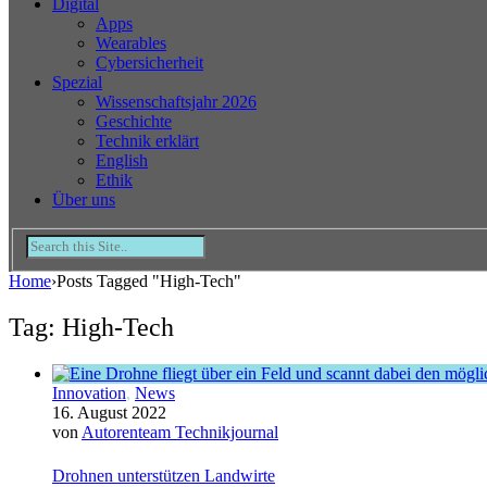
Digital
Apps
Wearables
Cybersicherheit
Spezial
Wissenschaftsjahr 2026
Geschichte
Technik erklärt
English
Ethik
Über uns
Home
›
Posts Tagged "High-Tech"
Tag: High-Tech
Innovation
,
News
16. August 2022
von
Autorenteam Technikjournal
Drohnen unterstützen Landwirte