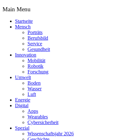
Main Menu
Startseite
Mensch
Porträts
Berufsbild
Service
Gesundheit
Innovation
Mobilität
Robotik
Forschung
Umwelt
Boden
Wasser
Luft
Energie
Digital
Apps
Wearables
Cybersicherheit
Spezial
Wissenschaftsjahr 2026
Geschichte