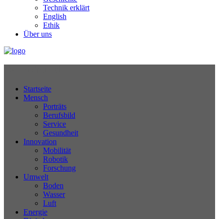
Technik erklärt
English
Ethik
Über uns
Technikjournal
Startseite
Mensch
Porträts
Berufsbild
Service
Gesundheit
Innovation
Mobilität
Robotik
Forschung
Umwelt
Boden
Wasser
Luft
Energie