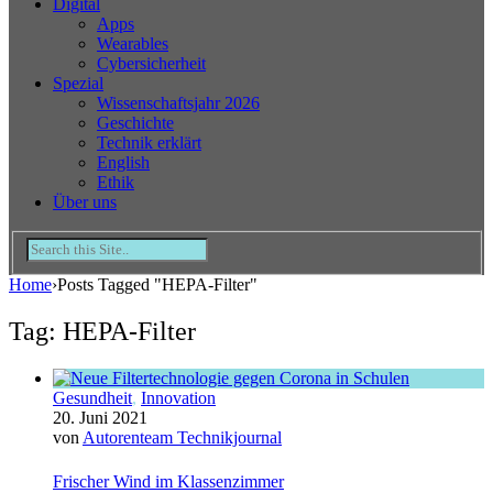
Digital
Apps
Wearables
Cybersicherheit
Spezial
Wissenschaftsjahr 2026
Geschichte
Technik erklärt
English
Ethik
Über uns
Home
›
Posts Tagged "HEPA-Filter"
Tag: HEPA-Filter
Gesundheit
,
Innovation
20. Juni 2021
von
Autorenteam Technikjournal
Frischer Wind im Klassenzimmer