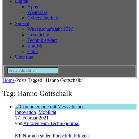
Digital
Apps
Wearables
Cybersicherheit
Spezial
Wissenschaftsjahr 2026
Geschichte
Technik erklärt
English
Ethik
Über uns
Home
›
Posts Tagged "Hanno Gottschalk"
Tag: Hanno Gottschalk
Innovation
,
Mobilität
17. Februar 2021
von
Autorenteam Technikjournal
KI: Normen sollen Fortschritt bringen