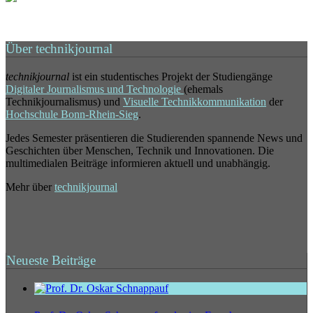
Über technikjournal
technikjournal
ist ein studentisches Projekt der Studiengänge
Digitaler Journalismus und Technologie
(ehemals
Technikjournalismus) und
Visuelle Technikkommunikation
der
Hochschule Bonn-Rhein-Sieg
.
Jedes Semester präsentieren die Studierenden spannende News und
Geschichten über Menschen, Technik und Innovationen. Die
multimedialen Beiträge informieren aktuell und unabhängig.
Mehr über
technikjournal
Neueste Beiträge