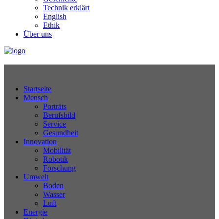
Technik erklärt
English
Ethik
Über uns
Technikjournal
Startseite
Mensch
Porträts
Berufsbild
Service
Gesundheit
Innovation
Mobilität
Robotik
Forschung
Umwelt
Boden
Wasser
Luft
Energie