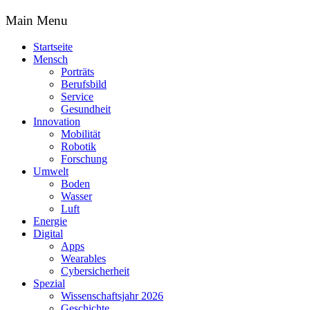
Main Menu
Startseite
Mensch
Porträts
Berufsbild
Service
Gesundheit
Innovation
Mobilität
Robotik
Forschung
Umwelt
Boden
Wasser
Luft
Energie
Digital
Apps
Wearables
Cybersicherheit
Spezial
Wissenschaftsjahr 2026
Geschichte