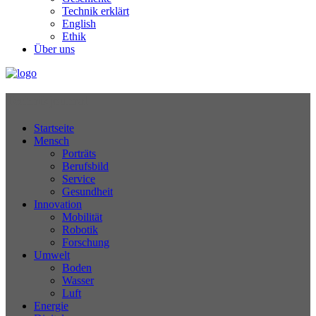
Technik erklärt
English
Ethik
Über uns
Technikjournal
Startseite
Mensch
Porträts
Berufsbild
Service
Gesundheit
Innovation
Mobilität
Robotik
Forschung
Umwelt
Boden
Wasser
Luft
Energie