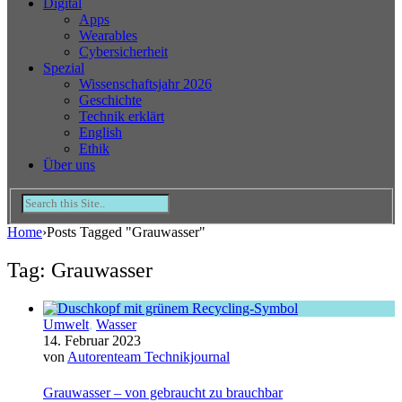
Digital
Apps
Wearables
Cybersicherheit
Spezial
Wissenschaftsjahr 2026
Geschichte
Technik erklärt
English
Ethik
Über uns
Home
›
Posts Tagged "Grauwasser"
Tag: Grauwasser
Umwelt
,
Wasser
14. Februar 2023
von
Autorenteam Technikjournal
Grauwasser – von gebraucht zu brauchbar