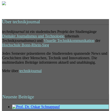
Über technikjournal
technikjournal
ist ein studentisches Projekt der Studiengänge
Digitaler Journalismus und Technologie
(ehemals
Technikjournalismus) und
Visuelle Technikkommunikation
der
Hochschule Bonn-Rhein-Sieg
.
Jedes Semester präsentieren die Studierenden spannende News und
Geschichten über Menschen, Technik und Innovationen. Die
multimedialen Beiträge informieren aktuell und unabhängig.
Mehr über
technikjournal
Neueste Beiträge