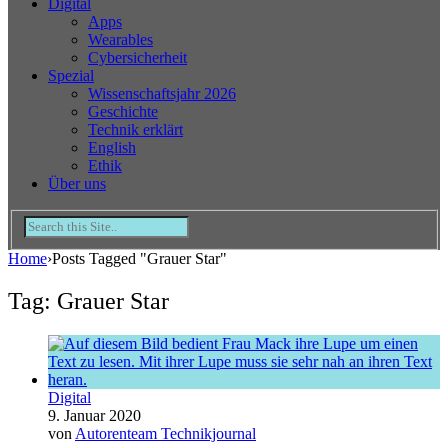
Digital
Apps
Wearables
Cybersicherheit
Spezial
Wissenschaftsjahr 2026
Geschichte
Technik erklärt
English
Ethik
Über uns
Home
›
Posts Tagged "Grauer Star"
Tag: Grauer Star
Digital
9. Januar 2020
von
Autorenteam Technikjournal