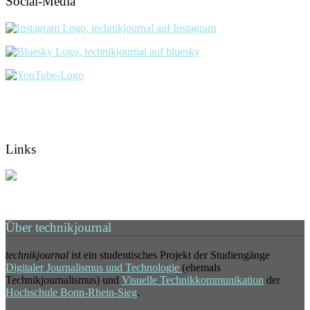
Social-Media
Links
Über technikjournal
technikjournal
ist ein studentisches Projekt der Studiengänge
Digitaler Journalismus und Technologie
(ehemals
Technikjournalismus) und
Visuelle Technikkommunikation
der
Hochschule Bonn-Rhein-Sieg
.