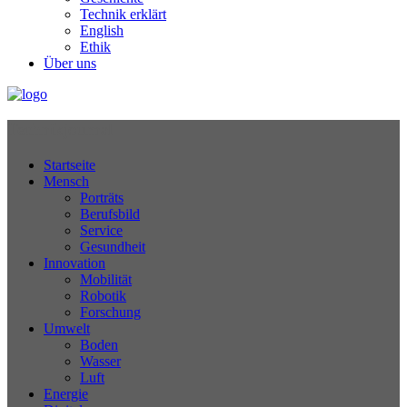
Technik erklärt
English
Ethik
Über uns
Technikjournal
Startseite
Mensch
Porträts
Berufsbild
Service
Gesundheit
Innovation
Mobilität
Robotik
Forschung
Umwelt
Boden
Wasser
Luft
Energie