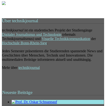
Über technikjournal
technikjournal
ist ein studentisches Projekt der Studiengänge
Digitaler Journalismus und Technologie
(ehemals
Technikjournalismus) und
Visuelle Technikkommunikation
der
Hochschule Bonn-Rhein-Sieg
.
Jedes Semester präsentieren die Studierenden spannende News und
Geschichten über Menschen, Technik und Innovationen. Die
multimedialen Beiträge informieren aktuell und unabhängig.
Mehr über
technikjournal
Neueste Beiträge