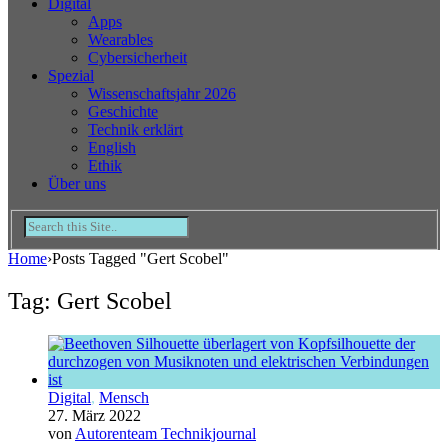
Digital
Apps
Wearables
Cybersicherheit
Spezial
Wissenschaftsjahr 2026
Geschichte
Technik erklärt
English
Ethik
Über uns
Home
›
Posts Tagged "Gert Scobel"
Tag: Gert Scobel
Digital
,
Mensch
27. März 2022
von
Autorenteam Technikjournal