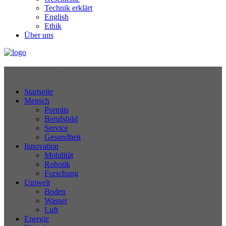
Technik erklärt
English
Ethik
Über uns
Technikjournal
Startseite
Mensch
Porträts
Berufsbild
Service
Gesundheit
Innovation
Mobilität
Robotik
Forschung
Umwelt
Boden
Wasser
Luft
Energie