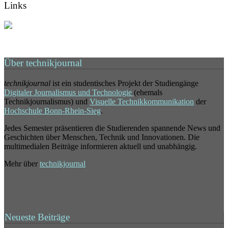
Links
Über technikjournal
technikjournal
ist ein studentisches Projekt der Studiengänge
Digitaler Journalismus und Technologie
(ehemals
Technikjournalismus) und
Visuelle Technikkommunikation
der
Hochschule Bonn-Rhein-Sieg
.
Jedes Semester präsentieren die Studierenden spannende News und
Geschichten über Menschen, Technik und Innovationen. Die
multimedialen Beiträge informieren aktuell und unabhängig.
Mehr über
technikjournal
Neueste Beiträge