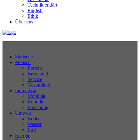
Technik erklärt
English
Ethik
Über uns
Technikjournal
Startseite
Mensch
Porträts
Berufsbild
Service
Gesundheit
Innovation
Mobilität
Robotik
Forschung
Umwelt
Boden
Wasser
Luft
Energie