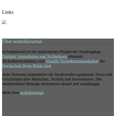
Links
Über technikjournal
technikjournal
ist ein studentisches Projekt der Studiengänge
Digitaler Journalismus und Technologie
(ehemals
Technikjournalismus) und
Visuelle Technikkommunikation
der
Hochschule Bonn-Rhein-Sieg
.
Jedes Semester präsentieren die Studierenden spannende News und
Geschichten über Menschen, Technik und Innovationen. Die
multimedialen Beiträge informieren aktuell und unabhängig.
Mehr über
technikjournal