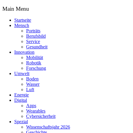
Main Menu
Startseite
Mensch
Porträts
Berufsbild
Service
Gesundheit
Innovation
Mobilität
Robotik
Forschung
Umwelt
Boden
Wasser
Luft
Energie
Digital
Apps
Wearables
Cybersicherheit
Spezial
Wissenschaftsjahr 2026
Geschichte