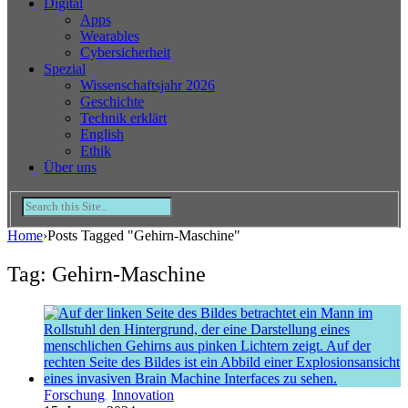
Digital
Apps
Wearables
Cybersicherheit
Spezial
Wissenschaftsjahr 2026
Geschichte
Technik erklärt
English
Ethik
Über uns
Home
›
Posts Tagged "Gehirn-Maschine"
Tag: Gehirn-Maschine
Forschung
,
Innovation