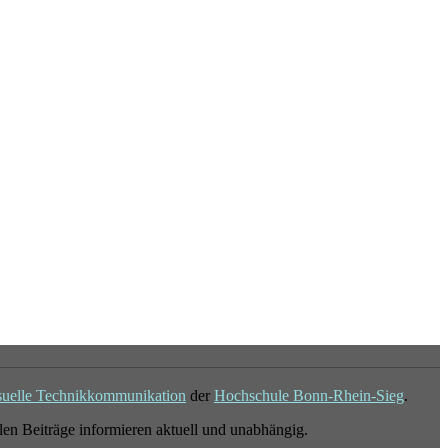
suelle Technikkommunikation
der
Hochschule Bonn-Rhein-Sieg
.
en Beiträge informieren aktuell und unabhängig.