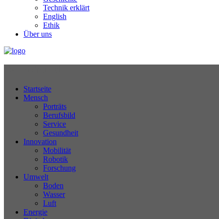
Technik erklärt
English
Ethik
Über uns
Technikjournal
Startseite
Mensch
Porträts
Berufsbild
Service
Gesundheit
Innovation
Mobilität
Robotik
Forschung
Umwelt
Boden
Wasser
Luft
Energie