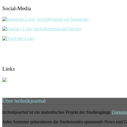
Social-Media
Links
Über technikjournal
technikjournal
ist ein studentisches Projekt der Studiengänge
Digitale
Jedes Semester präsentieren die Studierenden spannende News und G