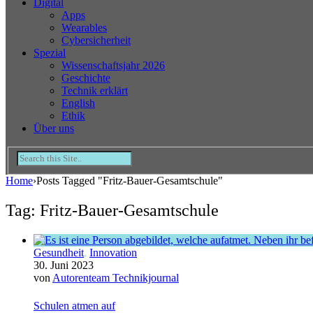
Digital
Apps
Wearables
Cybersicherheit
Spezial
Wissenschaftsjahr 2026
Geschichte
Technik erklärt
English
Ethik
Über uns
Home
›
Posts Tagged "Fritz-Bauer-Gesamtschule"
Tag: Fritz-Bauer-Gesamtschule
Gesundheit
,
Innovation
30. Juni 2023
von
Autorenteam Technikjournal
Schulen atmen auf