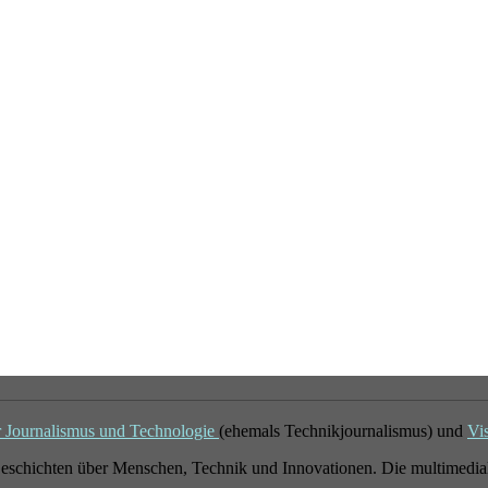
r Journalismus und Technologie
(ehemals Technikjournalismus) und
Vi
eschichten über Menschen, Technik und Innovationen. Die multimedial