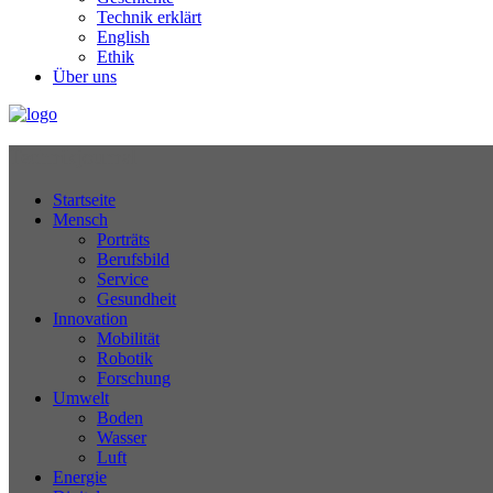
Technik erklärt
English
Ethik
Über uns
Technikjournal
Startseite
Mensch
Porträts
Berufsbild
Service
Gesundheit
Innovation
Mobilität
Robotik
Forschung
Umwelt
Boden
Wasser
Luft
Energie