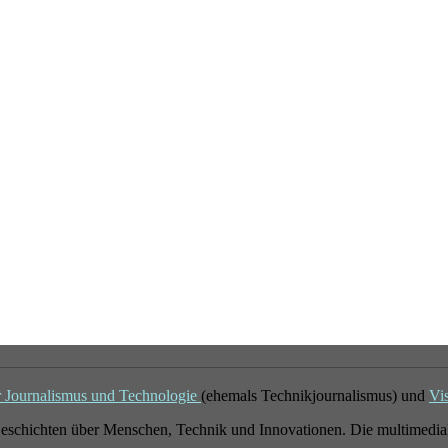
r Journalismus und Technologie
(ehemals Technikjournalismus) und
Vi
eschichten über Menschen, Technik und Innovationen. Die multimedial