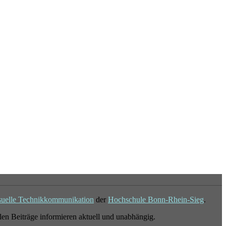
suelle Technikkommunikation
der
Hochschule Bonn-Rhein-Sieg
.
en Beiträge informieren aktuell und unabhängig.