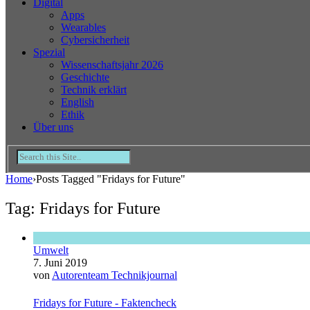
Digital
Apps
Wearables
Cybersicherheit
Spezial
Wissenschaftsjahr 2026
Geschichte
Technik erklärt
English
Ethik
Über uns
Home
›
Posts Tagged "Fridays for Future"
Tag: Fridays for Future
Umwelt
7. Juni 2019
von
Autorenteam Technikjournal
Fridays for Future - Faktencheck