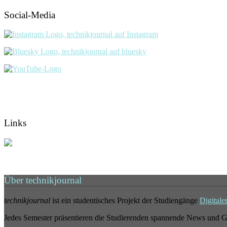
Social-Media
Links
Über technikjournal
technikjournal
ist ein studentisches Projekt der Studiengänge
Digitale
Jedes Semester präsentieren die Studierenden spannende News und G