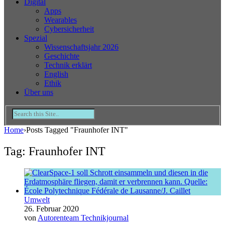
Digital
Apps
Wearables
Cybersicherheit
Spezial
Wissenschaftsjahr 2026
Geschichte
Technik erklärt
English
Ethik
Über uns
Home
›
Posts Tagged "Fraunhofer INT"
Tag: Fraunhofer INT
Umwelt
26. Februar 2020
von
Autorenteam Technikjournal