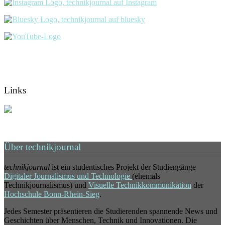
Links
Über technikjournal
technikjournal
ist ein studentisches Projekt der Studiengänge
Digitaler Journalismus und Technologie
(ehemals
Technikjournalismus) und
Visuelle Technikkommunikation
der
Hochschule Bonn-Rhein-Sieg
.
Jedes Semester präsentieren die Studierenden spannende News und
Geschichten über Menschen, Technik und Innovationen. Die