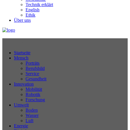
Technik erklärt
English
Ethik
Über uns
Technikjournal
Startseite
Mensch
Porträts
Berufsbild
Service
Gesundheit
Innovation
Mobilität
Robotik
Forschung
Umwelt
Boden
Wasser
Luft
Energie