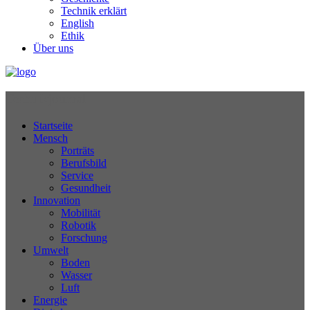
Technik erklärt
English
Ethik
Über uns
Technikjournal
Startseite
Mensch
Porträts
Berufsbild
Service
Gesundheit
Innovation
Mobilität
Robotik
Forschung
Umwelt
Boden
Wasser
Luft
Energie