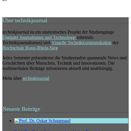
Über technikjournal
technikjournal
ist ein studentisches Projekt der Studiengänge
Digitaler Journalismus und Technologie
(ehemals
Technikjournalismus) und
Visuelle Technikkommunikation
der
Hochschule Bonn-Rhein-Sieg
.
Jedes Semester präsentieren die Studierenden spannende News und
Geschichten über Menschen, Technik und Innovationen. Die
multimedialen Beiträge informieren aktuell und unabhängig.
Mehr über
technikjournal
Neueste Beiträge