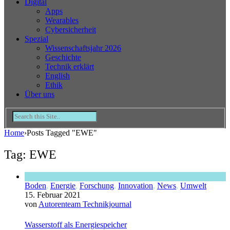
Digital
Apps
Wearables
Cybersicherheit
Spezial
Wissenschaftsjahr 2026
Geschichte
Technik erklärt
English
Ethik
Über uns
Home
›
Posts Tagged "EWE"
Tag: EWE
Boden
,
Energie
,
Forschung
,
Innovation
,
News
,
Umwelt
15. Februar 2021
von
Autorenteam Technikjournal
Wasserstoff als Energiespeicher