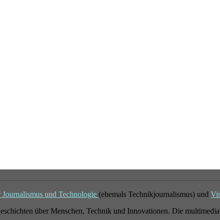
r Journalismus und Technologie
(ehemals Technikjournalismus) und
Vi
eschichten über Menschen, Technik und Innovationen. Die multimedial