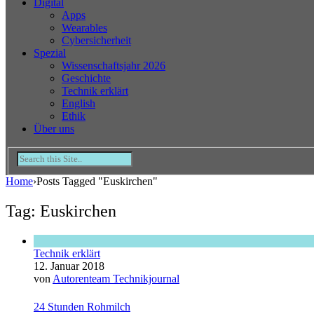
Digital
Apps
Wearables
Cybersicherheit
Spezial
Wissenschaftsjahr 2026
Geschichte
Technik erklärt
English
Ethik
Über uns
Home
›
Posts Tagged "Euskirchen"
Tag: Euskirchen
Technik erklärt
12. Januar 2018
von
Autorenteam Technikjournal
24 Stunden Rohmilch