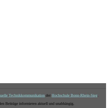
suelle Technikkommunikation
der
Hochschule Bonn-Rhein-Sieg
.
en Beiträge informieren aktuell und unabhängig.