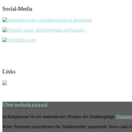
Social-Media
Links
Über technikjournal
technikjournal
ist ein studentisches Projekt der Studiengänge
Digitale
Jedes Semester präsentieren die Studierenden spannende News und G