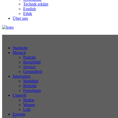
Technik erklärt
English
Ethik
Über uns
Technikjournal
Startseite
Mensch
Porträts
Berufsbild
Service
Gesundheit
Innovation
Mobilität
Robotik
Forschung
Umwelt
Boden
Wasser
Luft
Energie