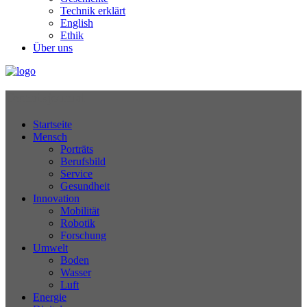
Technik erklärt
English
Ethik
Über uns
Technikjournal
Startseite
Mensch
Porträts
Berufsbild
Service
Gesundheit
Innovation
Mobilität
Robotik
Forschung
Umwelt
Boden
Wasser
Luft
Energie