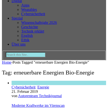
Digital
Apps
Wearables
Cybersicherheit
Spezial
Wissenschaftsjahr 2026
Geschichte
Technik erklärt
English
Ethik
Über uns
Home
›
Posts Tagged "erneuerbare Energien Bio-Energie"
Tag: erneuerbare Energien Bio-Energie
Cybersicherheit
,
Energie
21. Februar 2019
von
Autorenteam Technikjournal
Moderne Kraftwerke im Virenscan