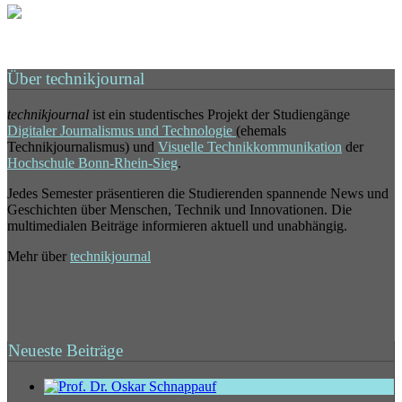
Über technikjournal
technikjournal
ist ein studentisches Projekt der Studiengänge
Digitaler Journalismus und Technologie
(ehemals
Technikjournalismus) und
Visuelle Technikkommunikation
der
Hochschule Bonn-Rhein-Sieg
.
Jedes Semester präsentieren die Studierenden spannende News und
Geschichten über Menschen, Technik und Innovationen. Die
multimedialen Beiträge informieren aktuell und unabhängig.
Mehr über
technikjournal
Neueste Beiträge