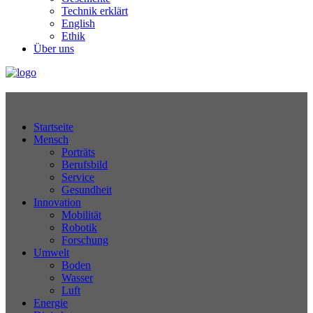
Technik erklärt
English
Ethik
Über uns
Technikjournal
Startseite
Mensch
Porträts
Berufsbild
Service
Gesundheit
Innovation
Mobilität
Robotik
Forschung
Umwelt
Boden
Wasser
Luft
Energie