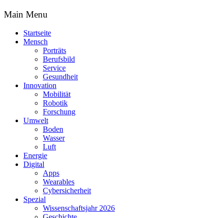
Main Menu
Startseite
Mensch
Porträts
Berufsbild
Service
Gesundheit
Innovation
Mobilität
Robotik
Forschung
Umwelt
Boden
Wasser
Luft
Energie
Digital
Apps
Wearables
Cybersicherheit
Spezial
Wissenschaftsjahr 2026
Geschichte