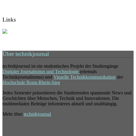
Links
Über technikjournal
technikjournal
ist ein studentisches Projekt der Studiengänge
Digitaler Journalismus und Technologie
(ehemals
Technikjournalismus) und
Visuelle Technikkommunikation
der
Hochschule Bonn-Rhein-Sieg
.
Jedes Semester präsentieren die Studierenden spannende News und
Geschichten über Menschen, Technik und Innovationen. Die
multimedialen Beiträge informieren aktuell und unabhängig.
Mehr über
technikjournal