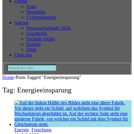
Digital
Apps
Wearables
Cybersicherheit
Spezial
Wissenschaftsjahr 2026
Geschichte
Technik erklärt
English
Ethik
Über uns
Home
›
Posts Tagged "Energieeinsparung"
Tag: Energieeinsparung
Energie
,
Forschung