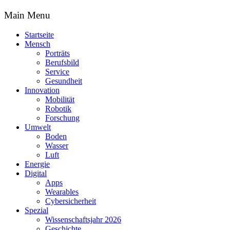
Main Menu
Startseite
Mensch
Porträts
Berufsbild
Service
Gesundheit
Innovation
Mobilität
Robotik
Forschung
Umwelt
Boden
Wasser
Luft
Energie
Digital
Apps
Wearables
Cybersicherheit
Spezial
Wissenschaftsjahr 2026
Geschichte