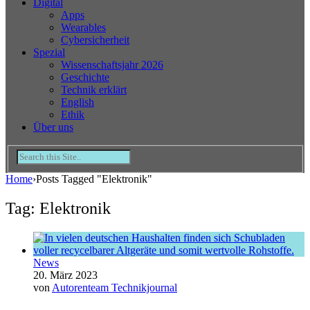
Digital
Apps
Wearables
Cybersicherheit
Spezial
Wissenschaftsjahr 2026
Geschichte
Technik erklärt
English
Ethik
Über uns
Home
›
Posts Tagged "Elektronik"
Tag: Elektronik
News
20. März 2023
von
Autorenteam Technikjournal