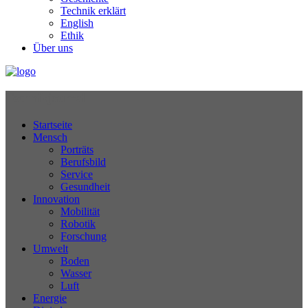
Technik erklärt
English
Ethik
Über uns
Technikjournal
Startseite
Mensch
Porträts
Berufsbild
Service
Gesundheit
Innovation
Mobilität
Robotik
Forschung
Umwelt
Boden
Wasser
Luft
Energie