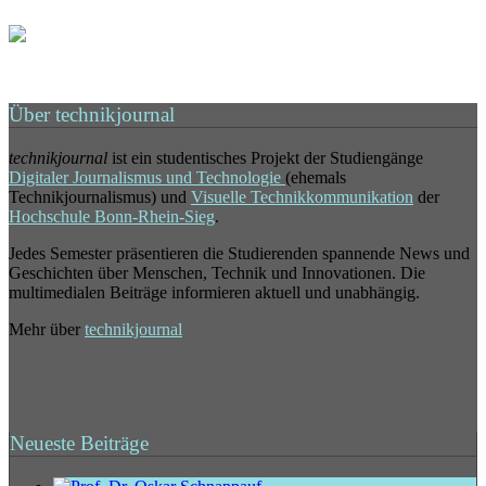
Über technikjournal
technikjournal
ist ein studentisches Projekt der Studiengänge
Digitaler Journalismus und Technologie
(ehemals
Technikjournalismus) und
Visuelle Technikkommunikation
der
Hochschule Bonn-Rhein-Sieg
.
Jedes Semester präsentieren die Studierenden spannende News und
Geschichten über Menschen, Technik und Innovationen. Die
multimedialen Beiträge informieren aktuell und unabhängig.
Mehr über
technikjournal
Neueste Beiträge