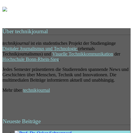
Über technikjournal
technikjournal
ist ein studentisches Projekt der Studiengänge
Digitaler Journalismus und Technologie
(ehemals
Technikjournalismus) und
Visuelle Technikkommunikation
der
Hochschule Bonn-Rhein-Sieg
.
Jedes Semester präsentieren die Studierenden spannende News und
Geschichten über Menschen, Technik und Innovationen. Die
multimedialen Beiträge informieren aktuell und unabhängig.
Mehr über
technikjournal
Neueste Beiträge