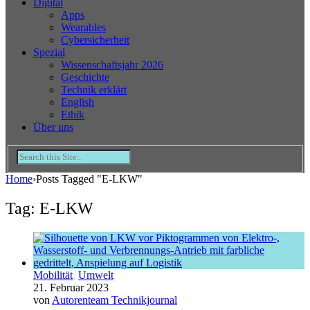
Digital
Apps
Wearables
Cybersicherheit
Spezial
Wissenschaftsjahr 2026
Geschichte
Technik erklärt
English
Ethik
Über uns
Home
›
Posts Tagged "E-LKW"
Tag: E-LKW
Mobilität
,
Umwelt
21. Februar 2023
von
Autorenteam Technikjournal