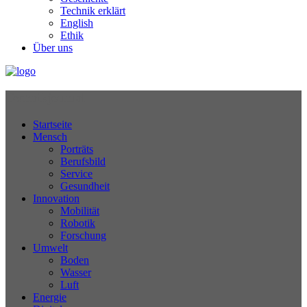
Technik erklärt
English
Ethik
Über uns
Technikjournal
Startseite
Mensch
Porträts
Berufsbild
Service
Gesundheit
Innovation
Mobilität
Robotik
Forschung
Umwelt
Boden
Wasser
Luft
Energie