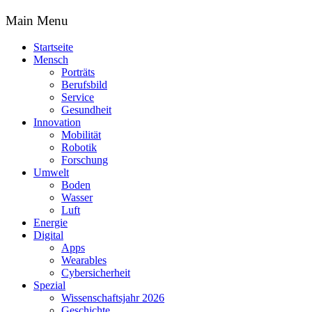
Main Menu
Startseite
Mensch
Porträts
Berufsbild
Service
Gesundheit
Innovation
Mobilität
Robotik
Forschung
Umwelt
Boden
Wasser
Luft
Energie
Digital
Apps
Wearables
Cybersicherheit
Spezial
Wissenschaftsjahr 2026
Geschichte