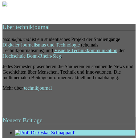
Über technikjournal
technikjournal
ist ein studentisches Projekt der Studiengänge
Digitaler Journalismus und Technologie
(ehemals
Technikjournalismus) und
Visuelle Technikkommunikation
der
Hochschule Bonn-Rhein-Sieg
.
Jedes Semester präsentieren die Studierenden spannende News und
Geschichten über Menschen, Technik und Innovationen. Die
multimedialen Beiträge informieren aktuell und unabhängig.
Mehr über
technikjournal
Neueste Beiträge