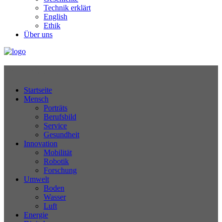
Technik erklärt
English
Ethik
Über uns
Technikjournal
Startseite
Mensch
Porträts
Berufsbild
Service
Gesundheit
Innovation
Mobilität
Robotik
Forschung
Umwelt
Boden
Wasser
Luft
Energie