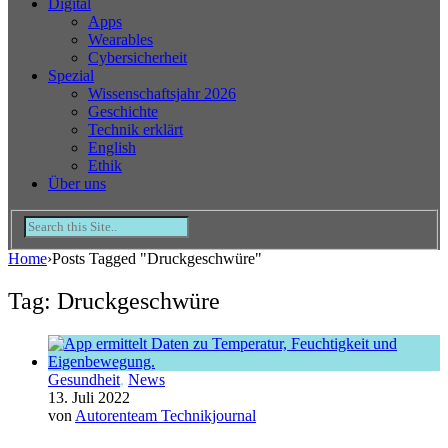
Digital
Apps
Wearables
Cybersicherheit
Spezial
Wissenschaftsjahr 2026
Geschichte
Technik erklärt
English
Ethik
Über uns
Home
›
Posts Tagged "Druckgeschwüre"
Tag: Druckgeschwüre
Gesundheit
,
News
13. Juli 2022
von
Autorenteam Technikjournal