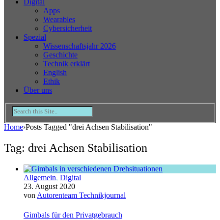
Digital
Apps
Wearables
Cybersicherheit
Spezial
Wissenschaftsjahr 2026
Geschichte
Technik erklärt
English
Ethik
Über uns
Home
›
Posts Tagged "drei Achsen Stabilisation"
Tag: drei Achsen Stabilisation
Allgemein
,
Digital
23. August 2020
von
Autorenteam Technikjournal
Gimbals für den Privatgebrauch