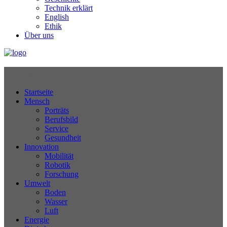
Technik erklärt
English
Ethik
Über uns
Technikjournal
Startseite
Mensch
Porträts
Berufsbild
Service
Gesundheit
Innovation
Mobilität
Robotik
Forschung
Umwelt
Boden
Wasser
Luft
Energie