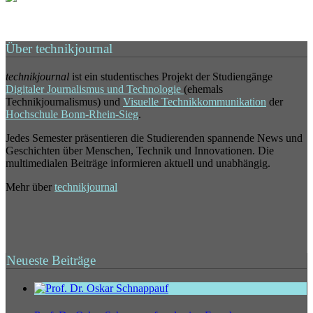
Über technikjournal
technikjournal
ist ein studentisches Projekt der Studiengänge
Digitaler Journalismus und Technologie
(ehemals
Technikjournalismus) und
Visuelle Technikkommunikation
der
Hochschule Bonn-Rhein-Sieg
.
Jedes Semester präsentieren die Studierenden spannende News und
Geschichten über Menschen, Technik und Innovationen. Die
multimedialen Beiträge informieren aktuell und unabhängig.
Mehr über
technikjournal
Neueste Beiträge