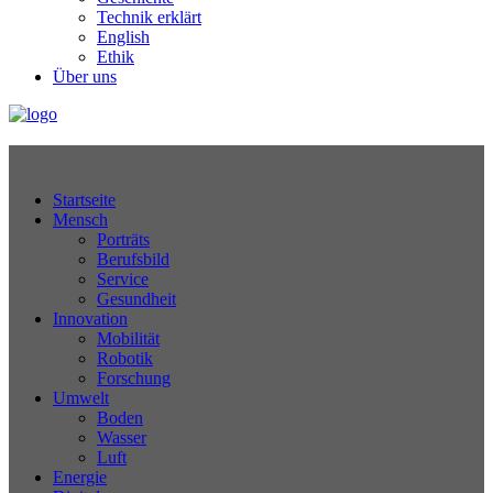
Technik erklärt
English
Ethik
Über uns
Technikjournal
Startseite
Mensch
Porträts
Berufsbild
Service
Gesundheit
Innovation
Mobilität
Robotik
Forschung
Umwelt
Boden
Wasser
Luft
Energie