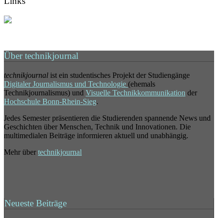
Links
Über technikjournal
technikjournal
ist ein studentisches Projekt der Studiengänge
Digitaler Journalismus und Technologie
(ehemals
Technikjournalismus) und
Visuelle Technikkommunikation
der
Hochschule Bonn-Rhein-Sieg
.
Jedes Semester präsentieren die Studierenden spannende News und
Geschichten über Menschen, Technik und Innovationen. Die
multimedialen Beiträge informieren aktuell und unabhängig.
Mehr über
technikjournal
Neueste Beiträge