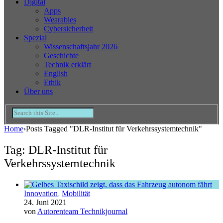
Digital
Apps
Wearables
Cybersicherheit
Spezial
Wissenschaftsjahr 2026
Geschichte
Technik erklärt
English
Ethik
Über uns
Home
›
Posts Tagged "DLR-Institut für Verkehrssystemtechnik"
Tag: DLR-Institut für
Verkehrssystemtechnik
Innovation
,
Mobilität
24. Juni 2021
von
Autorenteam Technikjournal