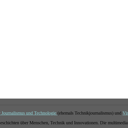
r Journalismus und Technologie
(ehemals Technikjournalismus) und
Vi
eschichten über Menschen, Technik und Innovationen. Die multimedial