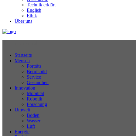
Technik erklärt
English
Ethik
Über uns
Technikjournal
Startseite
Mensch
Porträts
Berufsbild
Service
Gesundheit
Innovation
Mobilität
Robotik
Forschung
Umwelt
Boden
Wasser
Luft
Energie