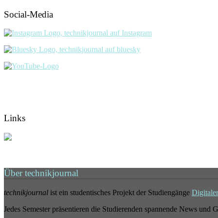
Social-Media
Links
Über technikjournal
technikjournal
ist ein studentisches Projekt der Studiengänge
Digitale
Jedes Semester präsentieren die Studierenden spannende News und G