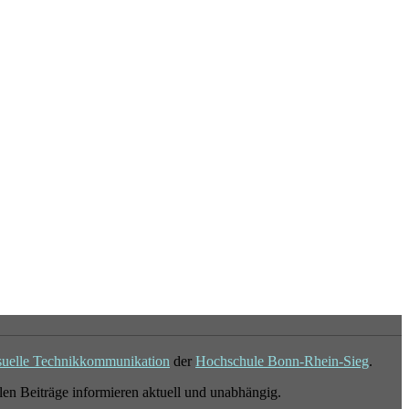
suelle Technikkommunikation
der
Hochschule Bonn-Rhein-Sieg
.
en Beiträge informieren aktuell und unabhängig.