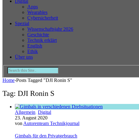
Digital
Apps
Wearables
Cybersicherheit
Spezial
Wissenschaftsjahr 2026
Geschichte
Technik erklärt
English
Ethik
Über uns
Home
›
Posts Tagged "DJI Ronin S"
Tag: DJI Ronin S
Allgemein
,
Digital
23. August 2020
von
Autorenteam Technikjournal
Gimbals für den Privatgebrauch