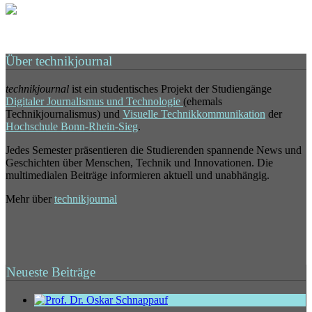
Über technikjournal
technikjournal
ist ein studentisches Projekt der Studiengänge
Digitaler Journalismus und Technologie
(ehemals
Technikjournalismus) und
Visuelle Technikkommunikation
der
Hochschule Bonn-Rhein-Sieg
.
Jedes Semester präsentieren die Studierenden spannende News und
Geschichten über Menschen, Technik und Innovationen. Die
multimedialen Beiträge informieren aktuell und unabhängig.
Mehr über
technikjournal
Neueste Beiträge