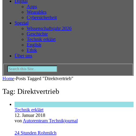
Digital
Apps
Wearables
Cybersicherheit
Spezial
Wissenschaftsjahr 2026
Geschichte
Technik erklärt
English
Ethik
Über uns
Home
›
Posts Tagged "Direktvertrieb"
Tag: Direktvertrieb
Technik erklärt
12. Januar 2018
von
Autorenteam Technikjournal
24 Stunden Rohmilch