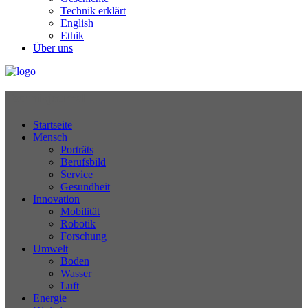
Technik erklärt
English
Ethik
Über uns
Technikjournal
Startseite
Mensch
Porträts
Berufsbild
Service
Gesundheit
Innovation
Mobilität
Robotik
Forschung
Umwelt
Boden
Wasser
Luft
Energie