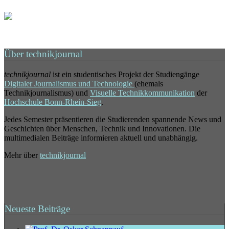
Über technikjournal
technikjournal
ist ein studentisches Projekt der Studiengänge
Digitaler Journalismus und Technologie
(ehemals
Technikjournalismus) und
Visuelle Technikkommunikation
der
Hochschule Bonn-Rhein-Sieg
.
Jedes Semester präsentieren die Studierenden spannende News und
Geschichten über Menschen, Technik und Innovationen. Die
multimedialen Beiträge informieren aktuell und unabhängig.
Mehr über
technikjournal
Neueste Beiträge