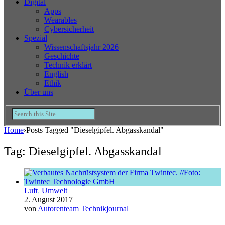
Digital
Apps
Wearables
Cybersicherheit
Spezial
Wissenschaftsjahr 2026
Geschichte
Technik erklärt
English
Ethik
Über uns
Home
›
Posts Tagged "Dieselgipfel. Abgasskandal"
Tag: Dieselgipfel. Abgasskandal
Luft
,
Umwelt
2. August 2017
von
Autorenteam Technikjournal