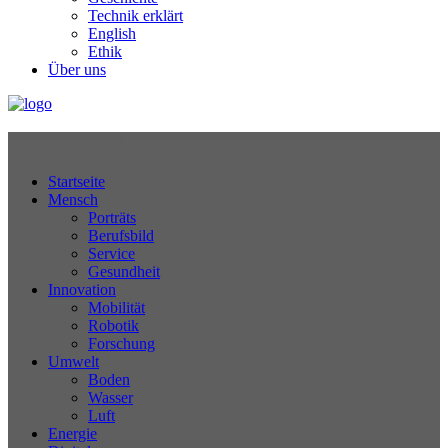
Technik erklärt
English
Ethik
Über uns
Technikjournal
Startseite
Mensch
Porträts
Berufsbild
Service
Gesundheit
Innovation
Mobilität
Robotik
Forschung
Umwelt
Boden
Wasser
Luft
Energie