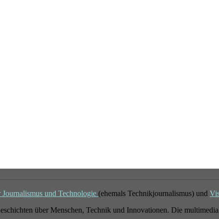
r Journalismus und Technologie
(ehemals Technikjournalismus) und
Vi
eschichten über Menschen, Technik und Innovationen. Die multimedial