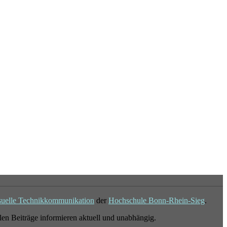
suelle Technikkommunikation
der
Hochschule Bonn-Rhein-Sieg
.
en Beiträge informieren aktuell und unabhängig.