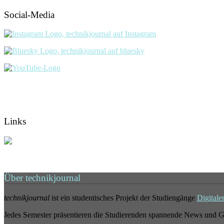
Social-Media
Links
Über technikjournal
technikjournal
ist ein studentisches Projekt der Studiengänge
Digitale
Jedes Semester präsentieren die Studierenden spannende News und G