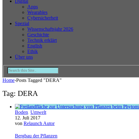
Digital
Apps
Wearables
Cybersicherheit
Spezial
Wissenschaftsjahr 2026
Geschichte
Technik erklärt
English
Ethik
Über uns
Home
›
Posts Tagged "DERA"
Tag: DERA
Boden
,
Umwelt
12. Juli 2017
von
Relaunch Autor
Bergbau der Pflanzen