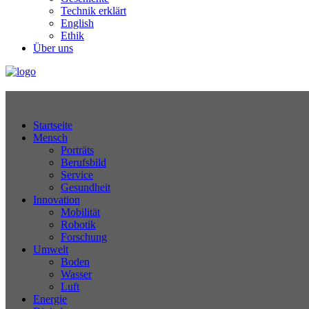
Technik erklärt
English
Ethik
Über uns
Technikjournal
Startseite
Mensch
Porträts
Berufsbild
Service
Gesundheit
Innovation
Mobilität
Robotik
Forschung
Umwelt
Boden
Wasser
Luft
Energie