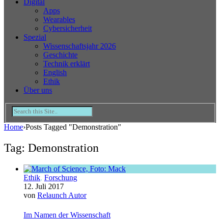
Digital
Apps
Wearables
Cybersicherheit
Spezial
Wissenschaftsjahr 2026
Geschichte
Technik erklärt
English
Ethik
Über uns
Home
›
Posts Tagged "Demonstration"
Tag: Demonstration
Ethik
,
Forschung
12. Juli 2017
von
Relaunch Autor
Im Namen der Wissenschaft