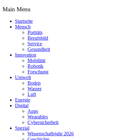
Main Menu
Startseite
Mensch
Porträts
Berufsbild
Service
Gesundheit
Innovation
Mobilität
Robotik
Forschung
Umwelt
Boden
Wasser
Luft
Energie
Digital
Apps
Wearables
Cybersicherheit
Spezial
Wissenschaftsjahr 2026
Geschichte