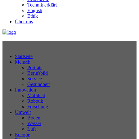
Technik erklärt
English
Ethik
Über uns
Technikjournal
Startseite
Mensch
Porträts
Berufsbild
Service
Gesundheit
Innovation
Mobilität
Robotik
Forschung
Umwelt
Boden
Wasser
Luft
Energie