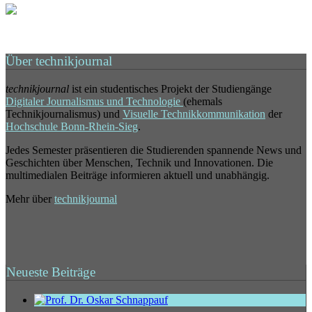
Über technikjournal
technikjournal
ist ein studentisches Projekt der Studiengänge
Digitaler Journalismus und Technologie
(ehemals
Technikjournalismus) und
Visuelle Technikkommunikation
der
Hochschule Bonn-Rhein-Sieg
.
Jedes Semester präsentieren die Studierenden spannende News und
Geschichten über Menschen, Technik und Innovationen. Die
multimedialen Beiträge informieren aktuell und unabhängig.
Mehr über
technikjournal
Neueste Beiträge