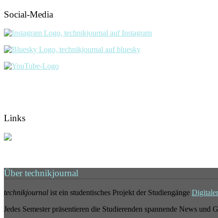
Social-Media
Links
Über technikjournal
technikjournal
ist ein studentisches Projekt der Studiengänge
Digitale
Jedes Semester präsentieren die Studierenden spannende News und G