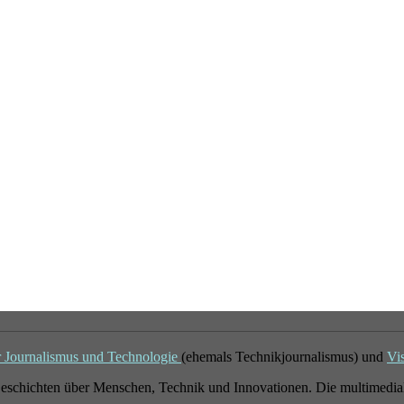
r Journalismus und Technologie
(ehemals Technikjournalismus) und
Vi
eschichten über Menschen, Technik und Innovationen. Die multimedial