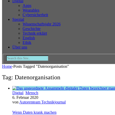
Digital
Apps
Wearables
Cybersicherheit
Spezial
Wissenschaftsjahr 2026
Geschichte
Technik erklärt
English
Ethik
Über uns
Home
›
Posts Tagged "Datenorganisation"
Tag: Datenorganisation
Digital
,
Mensch
6. Februar 2020
von
Autorenteam Technikjournal
Wenn Daten krank machen