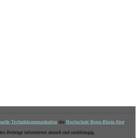
suelle Technikkommunikation
der
Hochschule Bonn-Rhein-Sieg
.
en Beiträge informieren aktuell und unabhängig.