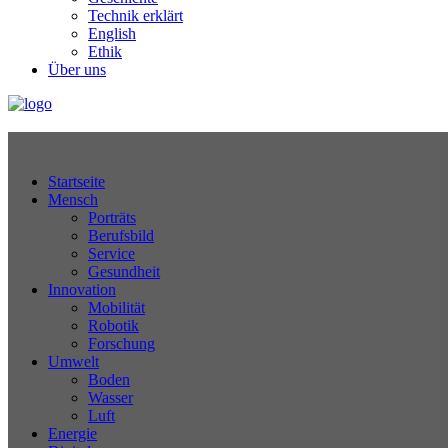
Technik erklärt
English
Ethik
Über uns
Technikjournal
Startseite
Mensch
Porträts
Berufsbild
Service
Gesundheit
Innovation
Mobilität
Robotik
Forschung
Umwelt
Boden
Wasser
Luft
Energie