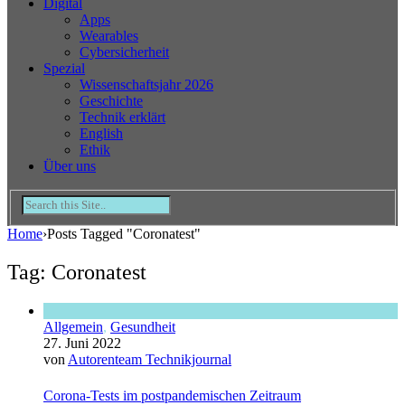
Digital
Apps
Wearables
Cybersicherheit
Spezial
Wissenschaftsjahr 2026
Geschichte
Technik erklärt
English
Ethik
Über uns
Home
›
Posts Tagged "Coronatest"
Tag: Coronatest
Allgemein
,
Gesundheit
27. Juni 2022
von
Autorenteam Technikjournal
Corona-Tests im postpandemischen Zeitraum