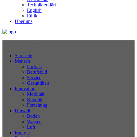
Technik erklärt
English
Ethik
Über uns
Technikjournal
Startseite
Mensch
Porträts
Berufsbild
Service
Gesundheit
Innovation
Mobilität
Robotik
Forschung
Umwelt
Boden
Wasser
Luft
Energie