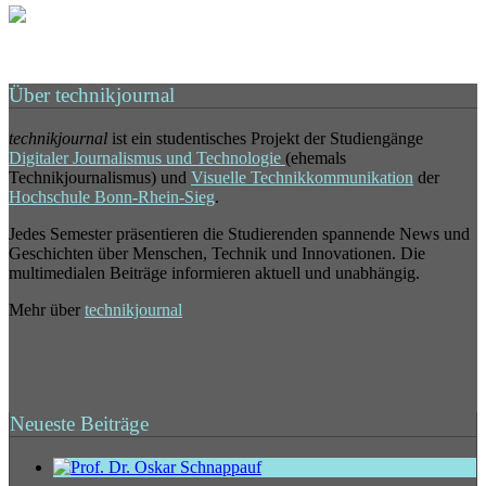
Über technikjournal
technikjournal
ist ein studentisches Projekt der Studiengänge
Digitaler Journalismus und Technologie
(ehemals
Technikjournalismus) und
Visuelle Technikkommunikation
der
Hochschule Bonn-Rhein-Sieg
.
Jedes Semester präsentieren die Studierenden spannende News und
Geschichten über Menschen, Technik und Innovationen. Die
multimedialen Beiträge informieren aktuell und unabhängig.
Mehr über
technikjournal
Neueste Beiträge