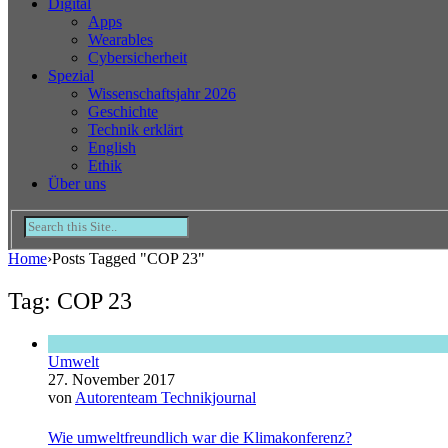
Digital
Apps
Wearables
Cybersicherheit
Spezial
Wissenschaftsjahr 2026
Geschichte
Technik erklärt
English
Ethik
Über uns
Home
›
Posts Tagged "COP 23"
Tag: COP 23
Umwelt
27. November 2017
von
Autorenteam Technikjournal
Wie umweltfreundlich war die Klimakonferenz?