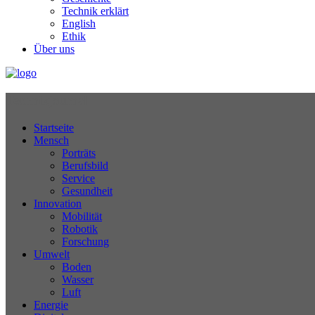
Technik erklärt
English
Ethik
Über uns
Technikjournal
Startseite
Mensch
Porträts
Berufsbild
Service
Gesundheit
Innovation
Mobilität
Robotik
Forschung
Umwelt
Boden
Wasser
Luft
Energie