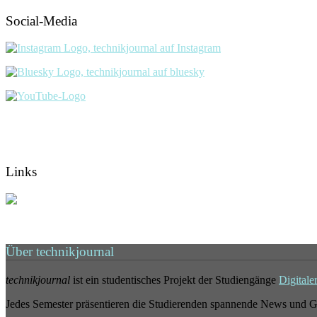
Social-Media
Links
Über technikjournal
technikjournal
ist ein studentisches Projekt der Studiengänge
Digitale
Jedes Semester präsentieren die Studierenden spannende News und G