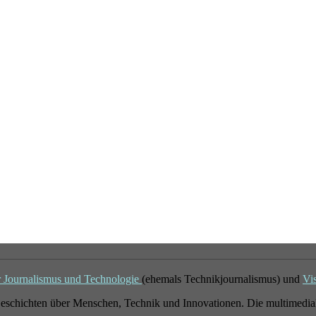
r Journalismus und Technologie
(ehemals Technikjournalismus) und
Vi
eschichten über Menschen, Technik und Innovationen. Die multimedial