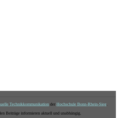
suelle Technikkommunikation
der
Hochschule Bonn-Rhein-Sieg
.
en Beiträge informieren aktuell und unabhängig.