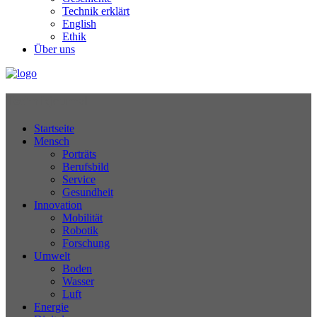
Technik erklärt
English
Ethik
Über uns
Technikjournal
Startseite
Mensch
Porträts
Berufsbild
Service
Gesundheit
Innovation
Mobilität
Robotik
Forschung
Umwelt
Boden
Wasser
Luft
Energie