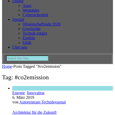
Digital
Apps
Wearables
Cybersicherheit
Spezial
Wissenschaftsjahr 2026
Geschichte
Technik erklärt
English
Ethik
Über uns
Home
›
Posts Tagged "#co2emission"
Tag: #co2emission
Energie
,
Innovation
6. März 2019
von
Autorenteam Technikjournal
Architektur für die Zukunft