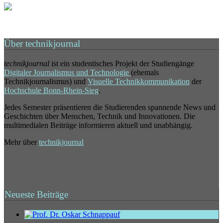
Über technikjournal
technikjournal
ist ein studentisches Projekt der Studiengänge
Digitaler Journalismus und Technologie
(ehemals
Technikjournalismus) und
Visuelle Technikkommunikation
der
Hochschule Bonn-Rhein-Sieg
.
Jedes Semester präsentieren die Studierenden spannende News und
Geschichten über Menschen, Technik und Innovationen. Die
multimedialen Beiträge informieren aktuell und unabhängig.
Mehr über
technikjournal
Neueste Beiträge