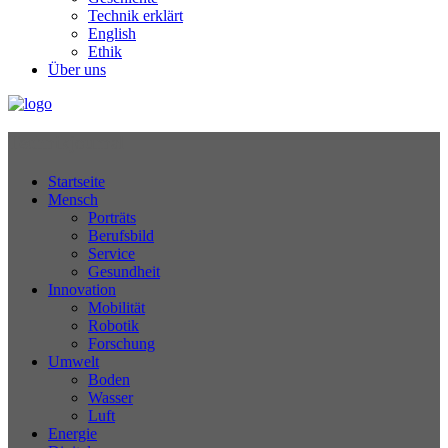
Technik erklärt
English
Ethik
Über uns
Technikjournal
Startseite
Mensch
Porträts
Berufsbild
Service
Gesundheit
Innovation
Mobilität
Robotik
Forschung
Umwelt
Boden
Wasser
Luft
Energie