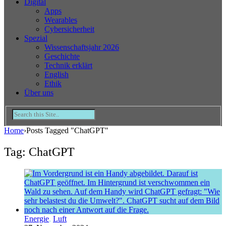
Digital
Apps
Wearables
Cybersicherheit
Spezial
Wissenschaftsjahr 2026
Geschichte
Technik erklärt
English
Ethik
Über uns
Home
›
Posts Tagged "ChatGPT"
Tag: ChatGPT
Energie
,
Luft