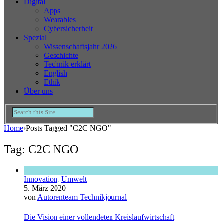
Digital
Apps
Wearables
Cybersicherheit
Spezial
Wissenschaftsjahr 2026
Geschichte
Technik erklärt
English
Ethik
Über uns
Home
›
Posts Tagged "C2C NGO"
Tag: C2C NGO
Innovation
,
Umwelt
5. März 2020
von
Autorenteam Technikjournal
Die Vision einer vollendeten Kreislaufwirtschaft