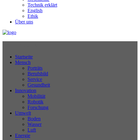
Technik erklärt
English
Ethik
Über uns
Technikjournal
Startseite
Mensch
Porträts
Berufsbild
Service
Gesundheit
Innovation
Mobilität
Robotik
Forschung
Umwelt
Boden
Wasser
Luft
Energie