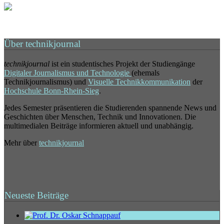
Über technikjournal
technikjournal
ist ein studentisches Projekt der Studiengänge
Digitaler Journalismus und Technologie
(ehemals
Technikjournalismus) und
Visuelle Technikkommunikation
der
Hochschule Bonn-Rhein-Sieg
.
Jedes Semester präsentieren die Studierenden spannende News und
Geschichten über Menschen, Technik und Innovationen. Die
multimedialen Beiträge informieren aktuell und unabhängig.
Mehr über
technikjournal
Neueste Beiträge