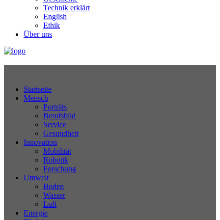
Technik erklärt
English
Ethik
Über uns
Technikjournal
Startseite
Mensch
Porträts
Berufsbild
Service
Gesundheit
Innovation
Mobilität
Robotik
Forschung
Umwelt
Boden
Wasser
Luft
Energie