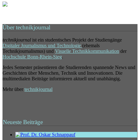
Über technikjournal
technikjournal
ist ein studentisches Projekt der Studiengänge
Digitaler Journalismus und Technologie
(ehemals
Technikjournalismus) und
Visuelle Technikkommunikation
der
Hochschule Bonn-Rhein-Sieg
.
Jedes Semester präsentieren die Studierenden spannende News und
Geschichten über Menschen, Technik und Innovationen. Die
multimedialen Beiträge informieren aktuell und unabhängig.
Mehr über
technikjournal
Neueste Beiträge