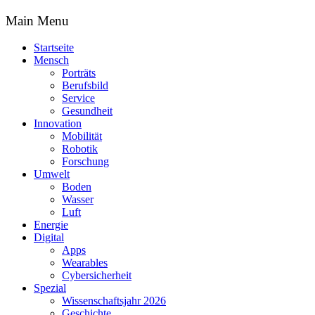
Main Menu
Startseite
Mensch
Porträts
Berufsbild
Service
Gesundheit
Innovation
Mobilität
Robotik
Forschung
Umwelt
Boden
Wasser
Luft
Energie
Digital
Apps
Wearables
Cybersicherheit
Spezial
Wissenschaftsjahr 2026
Geschichte