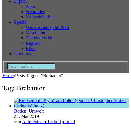
Digital
Apps
Wearables
Cybersicherheit
Spezial
Wissenschaftsjahr 2026
Geschichte
Technik erklärt
English
Ethik
Über uns
Home
›
Posts Tagged "Brabanter"
Tag: Brabanter
Boden
,
Umwelt
22. Mai 2019
von
Autorenteam Technikjournal