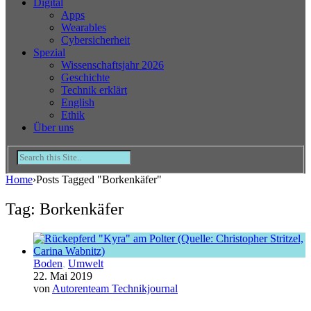
Digital
Apps
Wearables
Cybersicherheit
Spezial
Wissenschaftsjahr 2026
Geschichte
Technik erklärt
English
Ethik
Über uns
Home
›
Posts Tagged "Borkenkäfer"
Tag: Borkenkäfer
Boden
,
Umwelt
22. Mai 2019
von
Autorenteam Technikjournal