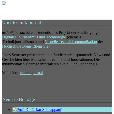
Über technikjournal
technikjournal
ist ein studentisches Projekt der Studiengänge
Digitaler Journalismus und Technologie
(ehemals
Technikjournalismus) und
Visuelle Technikkommunikation
der
Hochschule Bonn-Rhein-Sieg
.
Jedes Semester präsentieren die Studierenden spannende News und
Geschichten über Menschen, Technik und Innovationen. Die
multimedialen Beiträge informieren aktuell und unabhängig.
Mehr über
technikjournal
Neueste Beiträge