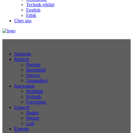
Technik erklärt
English
Ethik
Über uns
Technikjournal
Startseite
Mensch
Porträts
Berufsbild
Service
Gesundheit
Innovation
Mobilität
Robotik
Forschung
Umwelt
Boden
Wasser
Luft
Energie