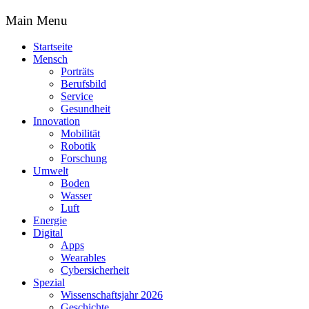
Main Menu
Startseite
Mensch
Porträts
Berufsbild
Service
Gesundheit
Innovation
Mobilität
Robotik
Forschung
Umwelt
Boden
Wasser
Luft
Energie
Digital
Apps
Wearables
Cybersicherheit
Spezial
Wissenschaftsjahr 2026
Geschichte