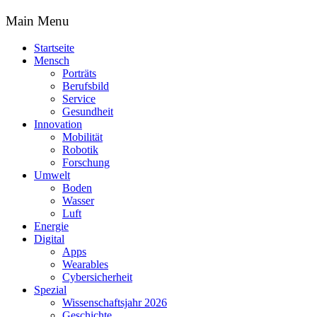
Main Menu
Startseite
Mensch
Porträts
Berufsbild
Service
Gesundheit
Innovation
Mobilität
Robotik
Forschung
Umwelt
Boden
Wasser
Luft
Energie
Digital
Apps
Wearables
Cybersicherheit
Spezial
Wissenschaftsjahr 2026
Geschichte