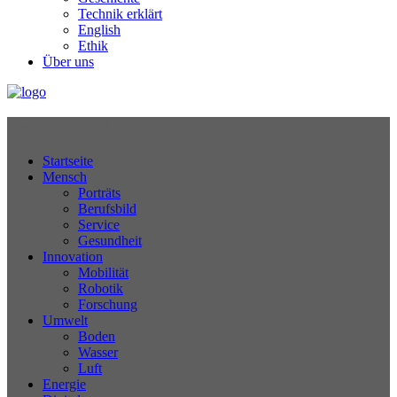
Technik erklärt
English
Ethik
Über uns
Technikjournal
Startseite
Mensch
Porträts
Berufsbild
Service
Gesundheit
Innovation
Mobilität
Robotik
Forschung
Umwelt
Boden
Wasser
Luft
Energie