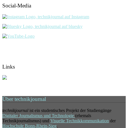
Social-Media
Links
Über technikjournal
technikjournal
ist ein studentisches Projekt der Studiengänge
Digitaler Journalismus und Technologie
(ehemals
Technikjournalismus) und
Visuelle Technikkommunikation
der
Hochschule Bonn-Rhein-Sieg
.