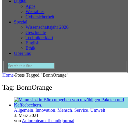
Digital
Apps
Wearables
Cybersicherheit
Spezial
Wissenschaftsjahr 2026
Geschichte
Technik erklärt
English
Ethik
Über uns
Home
›
Posts Tagged "BonnOrange"
Tag: BonnOrange
Allgemein
,
Innovation
,
Mensch
,
Service
,
Umwelt
3. März 2021
von
Autorenteam Technikjournal