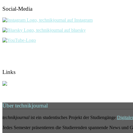
Social-Media
Links
Über technikjournal
technikjournal
ist ein studentisches Projekt der Studiengänge
Digitale
Jedes Semester präsentieren die Studierenden spannende News und G