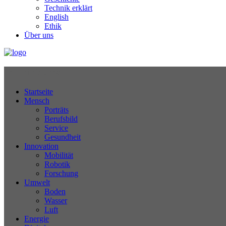
Technik erklärt
English
Ethik
Über uns
Technikjournal
Startseite
Mensch
Porträts
Berufsbild
Service
Gesundheit
Innovation
Mobilität
Robotik
Forschung
Umwelt
Boden
Wasser
Luft
Energie