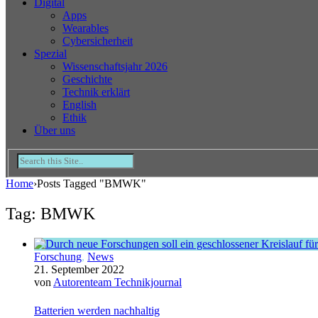
Digital
Apps
Wearables
Cybersicherheit
Spezial
Wissenschaftsjahr 2026
Geschichte
Technik erklärt
English
Ethik
Über uns
Home
›
Posts Tagged "BMWK"
Tag: BMWK
Forschung
,
News
21. September 2022
von
Autorenteam Technikjournal
Batterien werden nachhaltig