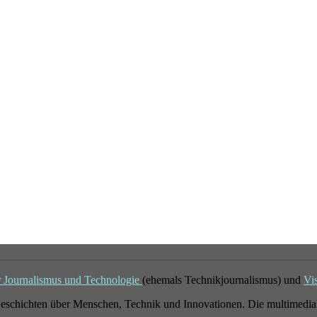
r Journalismus und Technologie
(ehemals Technikjournalismus) und
Vi
eschichten über Menschen, Technik und Innovationen. Die multimedial