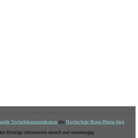
suelle Technikkommunikation
der
Hochschule Bonn-Rhein-Sieg
.
en Beiträge informieren aktuell und unabhängig.