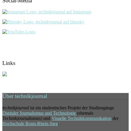
Social-Media
Links
Über technikjournal
technikjournal
ist ein studentisches Projekt der Studiengänge
Digitaler Journalismus und Technologie
(ehemals
Technikjournalismus) und
Visuelle Technikkommunikation
der
Hochschule Bonn-Rhein-Sieg
.