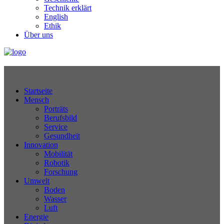
Technik erklärt
English
Ethik
Über uns
Technikjournal
Startseite
Mensch
Porträts
Berufsbild
Service
Gesundheit
Innovation
Mobilität
Robotik
Forschung
Umwelt
Boden
Wasser
Luft
Energie