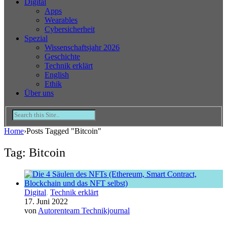
Digital
Apps
Wearables
Cybersicherheit
Spezial
Wissenschaftsjahr 2026
Geschichte
Technik erklärt
English
Ethik
Über uns
Home
›
Posts Tagged "Bitcoin"
Tag: Bitcoin
Digital
,
Technik erklärt
17. Juni 2022
von
Autorenteam Technikjournal