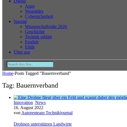
Digital
Apps
Wearables
Cybersicherheit
Spezial
Wissenschaftsjahr 2026
Geschichte
Technik erklärt
English
Ethik
Über uns
Home
›
Posts Tagged "Bauernverband"
Tag: Bauernverband
Innovation
,
News
16. August 2022
von
Autorenteam Technikjournal
Drohnen unterstützen Landwirte