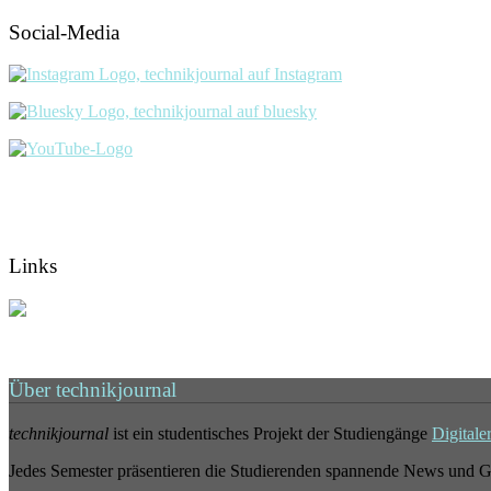
Social-Media
Links
Über technikjournal
technikjournal
ist ein studentisches Projekt der Studiengänge
Digitale
Jedes Semester präsentieren die Studierenden spannende News und G