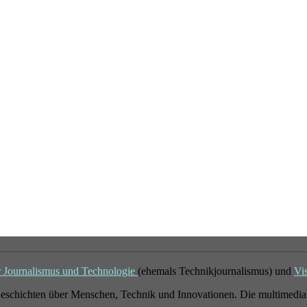
r Journalismus und Technologie
(ehemals Technikjournalismus) und
Vi
eschichten über Menschen, Technik und Innovationen. Die multimedial