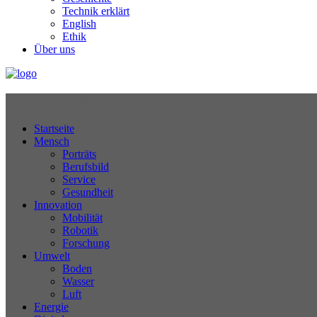
Technik erklärt
English
Ethik
Über uns
Technikjournal
Startseite
Mensch
Porträts
Berufsbild
Service
Gesundheit
Innovation
Mobilität
Robotik
Forschung
Umwelt
Boden
Wasser
Luft
Energie