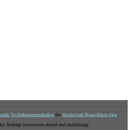
suelle Technikkommunikation
der
Hochschule Bonn-Rhein-Sieg
.
en Beiträge informieren aktuell und unabhängig.