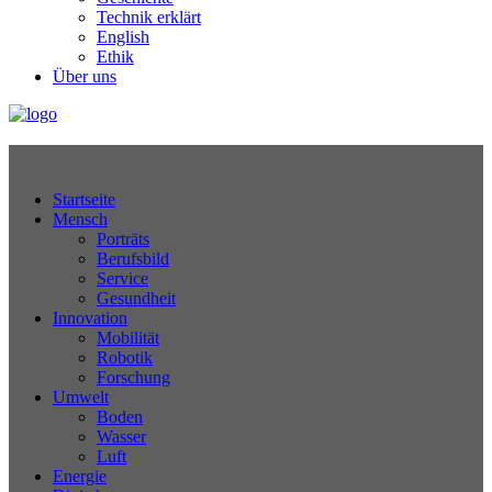
Technik erklärt
English
Ethik
Über uns
Technikjournal
Startseite
Mensch
Porträts
Berufsbild
Service
Gesundheit
Innovation
Mobilität
Robotik
Forschung
Umwelt
Boden
Wasser
Luft
Energie