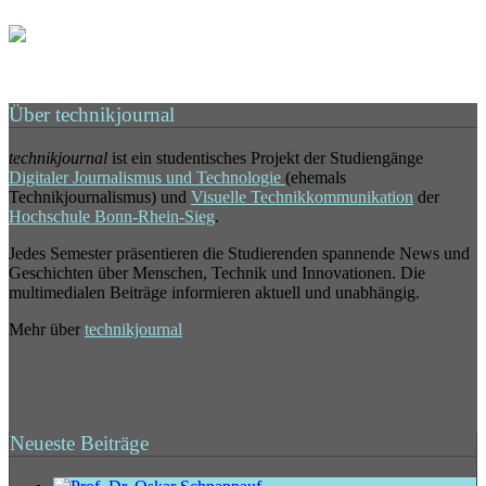
Über technikjournal
technikjournal
ist ein studentisches Projekt der Studiengänge
Digitaler Journalismus und Technologie
(ehemals
Technikjournalismus) und
Visuelle Technikkommunikation
der
Hochschule Bonn-Rhein-Sieg
.
Jedes Semester präsentieren die Studierenden spannende News und
Geschichten über Menschen, Technik und Innovationen. Die
multimedialen Beiträge informieren aktuell und unabhängig.
Mehr über
technikjournal
Neueste Beiträge