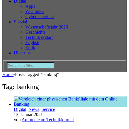
Digital
Apps
Wearables
Cybersicherheit
Spezial
Wissenschaftsjahr 2026
Geschichte
Technik erklärt
English
Ethik
Über uns
Home
›
Posts Tagged "banking"
Tag: banking
Digital
,
News
,
Service
13. Januar 2021
von
Autorenteam Technikjournal