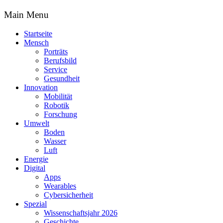
Main Menu
Startseite
Mensch
Porträts
Berufsbild
Service
Gesundheit
Innovation
Mobilität
Robotik
Forschung
Umwelt
Boden
Wasser
Luft
Energie
Digital
Apps
Wearables
Cybersicherheit
Spezial
Wissenschaftsjahr 2026
Geschichte