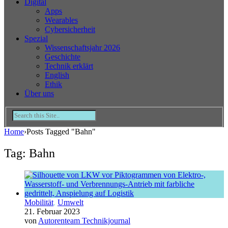
Digital
Apps
Wearables
Cybersicherheit
Spezial
Wissenschaftsjahr 2026
Geschichte
Technik erklärt
English
Ethik
Über uns
Home
›
Posts Tagged "Bahn"
Tag: Bahn
Mobilität
,
Umwelt
21. Februar 2023
von
Autorenteam Technikjournal