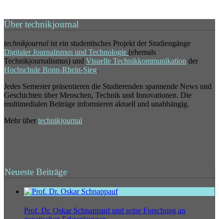
Über technikjournal
technikjournal
ist ein studentisches Projekt der Studiengänge
Digitaler Journalismus und Technologie
(ehemals
Technikjournalismus) und
Visuelle Technikkommunikation
der
Hochschule Bonn-Rhein-Sieg
.
Jedes Semester präsentieren die Studierenden spannende News und
Geschichten über Menschen, Technik und Innovationen. Die
multimedialen Beiträge informieren aktuell und unabhängig.
Mehr über
technikjournal
Neueste Beiträge
Prof. Dr. Oskar Schnappauf und seine Forschung an