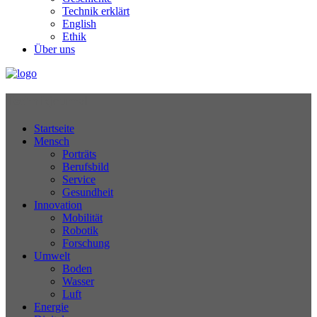
Technik erklärt
English
Ethik
Über uns
Technikjournal
Startseite
Mensch
Porträts
Berufsbild
Service
Gesundheit
Innovation
Mobilität
Robotik
Forschung
Umwelt
Boden
Wasser
Luft
Energie