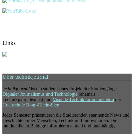
Links
Über technikjournal
technikjournal
ist ein studentisches Projekt der Studiengänge
Digitaler Journalismus und Technologie
(ehemals
Technikjournalismus) und
Visuelle Technikkommunikation
der
Hochschule Bonn-Rhein-Sieg
.
Jedes Semester präsentieren die Studierenden spannende News und
Geschichten über Menschen, Technik und Innovationen. Die
multimedialen Beiträge informieren aktuell und unabhängig.