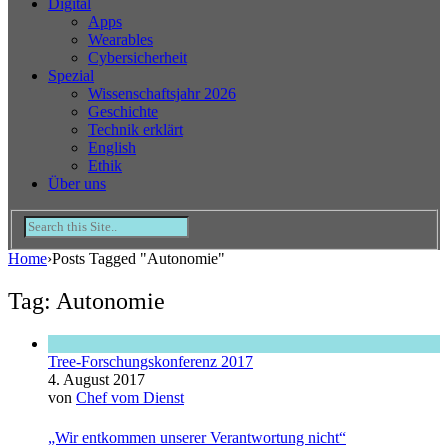
Digital
Apps
Wearables
Cybersicherheit
Spezial
Wissenschaftsjahr 2026
Geschichte
Technik erklärt
English
Ethik
Über uns
Home
›
Posts Tagged "Autonomie"
Tag: Autonomie
Tree-Forschungskonferenz 2017
4. August 2017
von
Chef vom Dienst
„Wir entkommen unserer Verantwortung nicht“