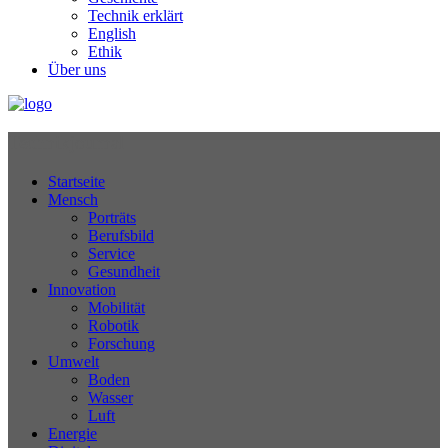
Technik erklärt
English
Ethik
Über uns
Technikjournal
Startseite
Mensch
Porträts
Berufsbild
Service
Gesundheit
Innovation
Mobilität
Robotik
Forschung
Umwelt
Boden
Wasser
Luft
Energie